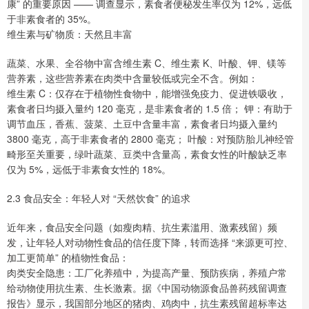
康” 的重要原因 —— 调查显示，素食者便秘发生率仅为 12%，远低
于非素食者的 35%。
维生素与矿物质：天然且丰富
蔬菜、水果、全谷物中富含维生素 C、维生素 K、叶酸、钾、镁等
营养素，这些营养素在肉类中含量较低或完全不含。例如：
维生素 C：仅存在于植物性食物中，能增强免疫力、促进铁吸收，
素食者日均摄入量约 120 毫克，是非素食者的 1.5 倍； 钾：有助于
调节血压，香蕉、菠菜、土豆中含量丰富，素食者日均摄入量约
3800 毫克，高于非素食者的 2800 毫克； 叶酸：对预防胎儿神经管
畸形至关重要，绿叶蔬菜、豆类中含量高，素食女性的叶酸缺乏率
仅为 5%，远低于非素食女性的 18%。
2.3 食品安全：年轻人对 “天然饮食” 的追求
近年来，食品安全问题（如瘦肉精、抗生素滥用、激素残留）频
发，让年轻人对动物性食品的信任度下降，转而选择 “来源更可控、
加工更简单” 的植物性食品：
肉类安全隐患：工厂化养殖中，为提高产量、预防疾病，养殖户常
给动物使用抗生素、生长激素。据《中国动物源食品兽药残留调查
报告》显示，我国部分地区的猪肉、鸡肉中，抗生素残留超标率达