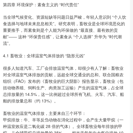
第四章 环境保护：素食主义的 “时代责任”
当全球气候变化、资源短缺等问题日益严峻，年轻人意识到 “个人饮
食选择与地球未来息息相关”。研究表明，畜牧业是全球环境恶化的
重要推手，而素食则是个人能为环保做的 “最直接、最有效的贡
献”—— 这种 “环保责任感”，让素食从 “个人选择” 升华为 “时代潮
流”。
4.1 畜牧业：全球温室气体排放的 “隐形元凶”
很多人知道汽车、工厂会排放温室气体，却很少有人了解：畜牧业
对全球温室气体排放的贡献，远超全球交通业的总和。联合国粮农
组织（FAO）发布的《畜牧业的巨大阴影》报告显示，畜牧业（包
括动物养殖、饲料生产、肉类加工运输）产生的温室气体，占全球
总排放量的 14.5%，这一比例超过全球所有飞机、火车、汽车、船
舶的排放量总和（约 13%）。
畜牧业的温室气体排放，主要来自三个环节：
甲烷排放：牛、羊等反刍动物在消化过程中，会产生大量甲烷（一
种温室效应是二氧化碳 28 倍的气体）。全球畜牧业每年排放的甲
烷，占全球甲烷总排放量的 35%—— 相当于每年向大气中排放 10