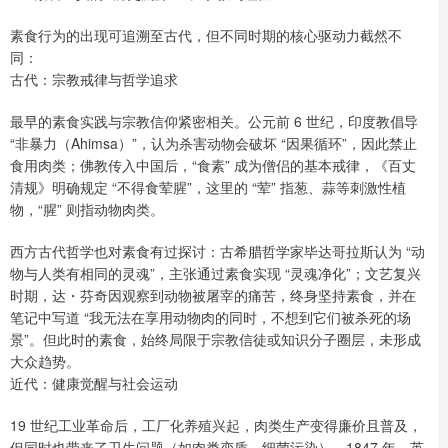
素食行为的出现可追溯至古代，但不同时期的核心驱动力截然不
同：
古代：宗教戒律与哲学追求
最早的素食实践与宗教信仰紧密相关。公元前 6 世纪，印度教倡导
“非暴力（Ahimsa）”，认为杀害动物会破坏 “因果循环”，因此禁止
食用肉类；佛教传入中国后，“食素” 成为僧侣的基本戒律，《百丈
清规》明确规定 “不得食荤腥”，这里的 “荤” 指葱、蒜等刺激性植
物，“腥” 则指动物肉类。
西方古代哲学也对素食有过探讨：古希腊哲学家毕达哥拉斯认为 “动
物与人类有相同的灵魂”，主张通过素食实现 “灵魂净化”；文艺复兴
时期，达・芬奇因观察到动物被屠宰的痛苦，终身坚持素食，并在
笔记中写道 “我无法在享用动物肉的同时，不想到它们被杀死的场
景”。但此时的素食，始终局限于宗教信徒或知识分子圈层，未形成
大众趋势。
近代：健康觉醒与社会运动
19 世纪工业革命后，工厂化养殖兴起，肉类生产变得廉价且普及，
但同时也带来了卫生问题（如肉类变质、细菌污染）。1847 年，英