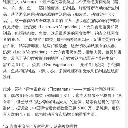
纯素主义（Vegan）：最严格的素食类型，不仅拒绝所有肉类（猪、
牛、羊、禽、鱼），还排除蛋类、奶制品、蜂蜜等所有动物衍生制
品，甚至避免使用动物来源的生活用品（如皮草、动物实验化妆
品）。这一群体约占全球素食者的 15%，多为坚定的动物保护或环
保支持者。 蛋奶素（Lacto-ovo Vegetarian）：允许食用蛋类和奶
制品，但拒绝肉类、鱼类。这是最普遍的素食类型，约占全球素食
者的 60%—— 既规避了肉类可能带来的健康风险，又通过蛋奶补充
蛋白质、钙等营养素，适应门槛较低，适合初次尝试素食的人群。
奶素（Lacto Vegetarian）：允许食用奶制品，拒绝肉类、鱼类和蛋
类，常见于受印度教影响的地区（印度教认为鸡蛋是 “潜在生命”，
需避免食用）。 蛋素（Ovo Vegetarian）：允许食用蛋类，拒绝肉
类、鱼类和奶制品，相对小众，多因乳糖不耐受或对奶制品过敏而
选择。
此外，还有 “弹性素食者（Flexitarian）”—— 大部分时间选择素
食，偶尔食用少量肉类（如每周 1 次），这类人群虽不严格属于 “素
食者”，但已形成 “减少动物制品摄入” 的意识，是素食趋势的 “潜在
群体”。据调查，中国弹性素食者数量已超 5000 万，是纯素、蛋奶
素人群的 1.7 倍，成为推动素食市场增长的重要力量。
1.2 素食主义的 “历史溯源”：从宗教到理性