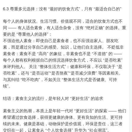
6.3 尊重多元选择：没有 “最好的饮食方式”，只有 “最适合自己的”
每个人的身体状况、生活习惯、价值观不同，适合的饮食方式也不
同 —— 有人适合素食，有人适合杂食，没有 “绝对正确” 的选择。重
要的是 “尊重他人的选择”：
不强迫他人素食：即使自己是素食者，也不应强迫家人、朋友吃
素，而是通过分享自己的感受、知识，让他们自主选择。 不贬低非
素食者：素食不是 “高尚” 的象征，非素食也不是 “不道德” 的 ——
每个人都有权利根据自己的情况选择饮食方式，不应以 “是否吃素”
来评判他人。 关注 “整体生活方式”：健康和环保，不仅取决于 “是
否吃素”，还与 “是否运动”“是否熬夜”“是否减少浪费” 等因素相关。
与其纠结 “吃不吃肉”，不如关注 “整体生活方式是否健康、可持
续”。
结语：素食主义的流行，是年轻人对 “更好生活” 的追求
素食主义的热潮，本质上是年轻一代对 “更好生活” 的探索 —— 他们
希望通过饮食选择，获得更健康的身体、更有良知的生活、更可持
续的未来。健康是基础，动物保护是价值观，环保是责任，这三者
交织在一起，让素食从 “个人饮食选择” 升华为 “社会潮流”。