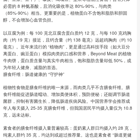
必需的 8 种氨基酸，且消化吸收率达 80%-90%，与肉类
（85%-90%）相当。更重要的是，植物蛋白不含饱和脂肪和胆固
醇，不会增加心血管负担。
以豆腐为例：每 100 克北豆腐含蛋白质约 12 克，与每 100 克鸡胸
肉（约 19 克）接近，且钙含量（约 138 毫克）远超鸡胸肉（约 10
毫克）。近年来流行的 “植物肉”，更是通过高科技手段（如大豆分
离蛋白、豌豆蛋白）模拟肉类的口感和营养，Beyond Meat 的植物
牛肉饼，蛋白质含量与真实牛肉相当，饱和脂肪含量却低 50%，成
为年轻人健身、减脂的首选。
膳食纤维：肠道健康的 “守护神”
植物性食物是膳食纤维的唯一来源，而肉类几乎不含膳食纤维。膳
食纤维能促进肠道蠕动、增加粪便体积，预防便秘；还能调节肠道
菌群，抑制有害菌生长，降低肠道疾病风险。中国营养学会推荐成
年人每天摄入 25-35 克膳食纤维，但我国居民平均摄入量仅为 10.8
克，远未达标。
素食者的膳食纤维摄入量普遍较高：蛋奶素人群日均摄入约 28 克，
纯素人群约 35 克，均达到或超过推荐量。这也是素食者 “肠道更健