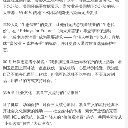
下水污染。美国环保署数据显示，畜牧业是美国地下水污染的第一
大来源，约 40% 的地下水因动物粪便污染而无法饮用。
年轻人对 “生态保护” 的关注，让他们无法忽视畜牧业的 “生态代
价”。在 “ Fridays for Future ”（为未来罢课）等全球环保运动
中，“减少肉类消费” 成为重要诉求 —— 年轻人举着 “少吃肉，救地
球”“畜牧业 = 森林杀手” 的标语，呼吁更多人通过饮食选择保护生
态。
00 后环保志愿者小吴说：“我参加过亚马逊雨林保护的线上活动，看
到卫星图上雨林被一点点砍伐，变成牧场，心里特别难受。我知道
自己不能去巴西阻止砍伐，但我可以选择不吃牛肉，不买真皮制
品，用自己的方式支持环保。”
第五章 社会文化：素食主义流行的 “助推器”
除了健康、动物保护、环保三大核心原因，素食主义的流行还离不
开社会文化因素的推动 —— 社交媒体的传播、素食产业链的完善、
明星 KOL 的示范，以及年轻人的 “价值观消费” 趋势，共同将素食从
“小众选择” 推向 “大众潮流”。