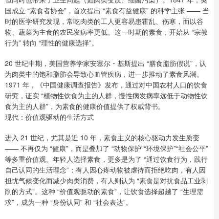
国成立 “素食者协会”，首次提出 “素食有益健康” 的科学主张 —— 当
时的医学研究发现，常吃肉类的工人更容易患霍乱、伤寒，而以谷
物、蔬菜为主食的农民发病率更低。这一时期的素食，开始从 “宗教
行为” 转向 “理性的健康选择”。
20 世纪中期，美国营养学家安塞尔・基斯提出 “膳食脂肪假说”，认
为肉类中的饱和脂肪会导致心血管疾病，进一步推动了素食风潮。
1971 年，《中国健康调查报告》发布，通过对中国农村人口的饮食
研究，证实 “植物性饮食为主的人群，慢性病发病率远低于动物性饮
食为主的人群”，为素食的健康价值提供了权威背书。
现代：价值观驱动的生活方式
进入 21 世纪，尤其是近 10 年，素食主义的核心驱动力发生质变
—— 不再仅为 “健康”，而是叠加了 “动物保护”“环境保护”“社会公平”
等多重价值观。年轻人选择素食，更多是为了 “通过饮食行为，践行
自己认同的生活理念”：有人因心疼动物被虐待而拒绝吃肉，有人因
担忧气候变化而减少肉类消费，有人则认为 “素食是对抗食品工业剥
削的方式”。这种 “价值观驱动的素食”，让饮食选择超越了 “生理需
求”，成为一种 “身份认同” 和 “社会表达”。