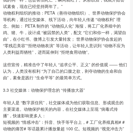
试素食，现在已经坚持两年了。”
动物权利组织的推动：PETA（善待动物组织）、世界动物保护协会
等机构，通过社交媒体、线下活动，向年轻人传递 “动物权利” 理
念。例如： PETA 制作的 “动物拟人化” 海报，将工厂化养殖中的
鸡、猪、牛，设计成 “被囚禁的人类”，配文 “它们和你一样，渴望自
由”，在小红书、微博上引发大量转发； 世界动物保护协会发起的
“零残忍美容”“拒绝动物表演” 等活动，让年轻人意识到 “动物不应为
人类利益而牺牲”，进而延伸到 “拒绝食用动物”。
这些宣传，精准击中了年轻人 “追求公平、正义” 的价值观 —— 他们
认为，人类没有权利 “为了自己的口腹之欲，剥夺动物的生命和自
由”，素食是践行 “生命平等” 的最简单方式。
3.3 社交媒体：动物保护理念的 “传播放大器”
年轻人是 “数字原住民”，社交媒体成为他们获取信息、形成观念的
主要渠道。动物保护相关的内容，在社交媒体上呈现 “病毒式传
播”，快速影响更多人：
短视频的 “情感冲击”：抖音、快手等平台上，# 工厂化养殖真相# #
动物的痛苦# 等话题累计播放量超 100 亿。短视频的 “视觉冲击力”