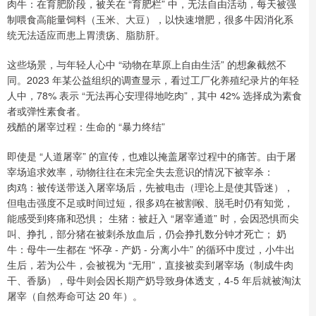
肉牛：在育肥阶段，被关在 “育肥栏” 中，无法自由活动，每天被强
制喂食高能量饲料（玉米、大豆），以快速增肥，很多牛因消化系
统无法适应而患上胃溃疡、脂肪肝。
这些场景，与年轻人心中 “动物在草原上自由生活” 的想象截然不
同。2023 年某公益组织的调查显示，看过工厂化养殖纪录片的年轻
人中，78% 表示 “无法再心安理得地吃肉”，其中 42% 选择成为素食
者或弹性素食者。
残酷的屠宰过程：生命的 “暴力终结”
即使是 “人道屠宰” 的宣传，也难以掩盖屠宰过程中的痛苦。由于屠
宰场追求效率，动物往往在未完全失去意识的情况下被宰杀：
肉鸡：被传送带送入屠宰场后，先被电击（理论上是使其昏迷），
但电击强度不足或时间过短，很多鸡在被割喉、脱毛时仍有知觉，
能感受到疼痛和恐惧； 生猪：被赶入 “屠宰通道” 时，会因恐惧而尖
叫、挣扎，部分猪在被刺杀放血后，仍会挣扎数分钟才死亡； 奶
牛：母牛一生都在 “怀孕 - 产奶 - 分离小牛” 的循环中度过，小牛出
生后，若为公牛，会被视为 “无用”，直接被卖到屠宰场（制成牛肉
干、香肠），母牛则会因长期产奶导致身体透支，4-5 年后就被淘汰
屠宰（自然寿命可达 20 年）。