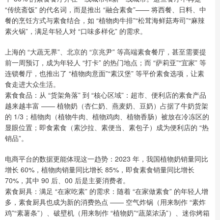
“传统斋饭” 的代名词，而是推出 “融合素食”—— 将西餐、日料、中
餐的烹饪方式与素食结合，如 “植物肉牛排”“松茸海鲜菇寿司”“麻辣
素火锅”，满足年轻人对 “口味多样化” 的需求。
上海的 “大蔬无界”、北京的 “京兆尹” 等高端素食餐厅，甚至需要提
前一周预订，成为年轻人 “打卡” 的热门地点；而 “萨莉亚”“宜家” 等
连锁餐厅，也推出了 “植物肉意面”“素汉堡” 等平价素食选项，让素
食走进大众生活。
素食食品：从 “货架角落” 到 “核心区域”：超市、便利店的素食产品
越来越丰富 —— 植物奶（杏仁奶、燕麦奶、豆奶）占据了牛奶货架
的 1/3；植物肉（植物牛肉、植物鸡肉、植物香肠）被放在冷冻区的
显眼位置；即食素食（素沙拉、素便当、素包子）成为便利店的 “热
销品”。
电商平台的数据更能体现这一趋势：2023 年，我国植物奶销量同比
增长 60%，植物肉销量同比增长 85%，即食素食销量同比增长
70%，其中 90 后、00 后是主要消费者。
素食厨具：满足 “在家吃素” 的需求：随着 “在家做素食” 的年轻人增
多，素食厨具也成为新的消费热点 —— 空气炸锅（用来制作 “素炸
鸡”“素薯条”）、破壁机（用来制作 “植物奶”“蔬菜浓汤”）、迷你烤箱