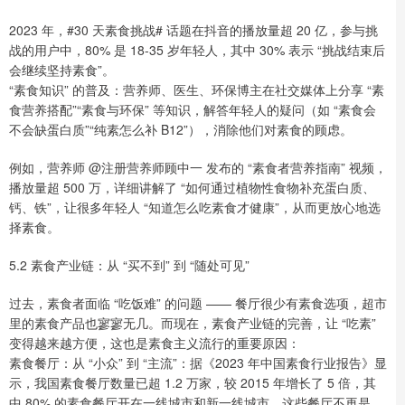
2023 年，#30 天素食挑战# 话题在抖音的播放量超 20 亿，参与挑
战的用户中，80% 是 18-35 岁年轻人，其中 30% 表示 “挑战结束后
会继续坚持素食”。
“素食知识” 的普及：营养师、医生、环保博主在社交媒体上分享 “素
食营养搭配”“素食与环保” 等知识，解答年轻人的疑问（如 “素食会
不会缺蛋白质”“纯素怎么补 B12”），消除他们对素食的顾虑。
例如，营养师 @注册营养师顾中一 发布的 “素食者营养指南” 视频，
播放量超 500 万，详细讲解了 “如何通过植物性食物补充蛋白质、
钙、铁”，让很多年轻人 “知道怎么吃素食才健康”，从而更放心地选
择素食。
5.2 素食产业链：从 “买不到” 到 “随处可见”
过去，素食者面临 “吃饭难” 的问题 —— 餐厅很少有素食选项，超市
里的素食产品也寥寥无几。而现在，素食产业链的完善，让 “吃素”
变得越来越方便，这也是素食主义流行的重要原因：
素食餐厅：从 “小众” 到 “主流”：据《2023 年中国素食行业报告》显
示，我国素食餐厅数量已超 1.2 万家，较 2015 年增长了 5 倍，其
中 80% 的素食餐厅开在一线城市和新一线城市。这些餐厅不再是