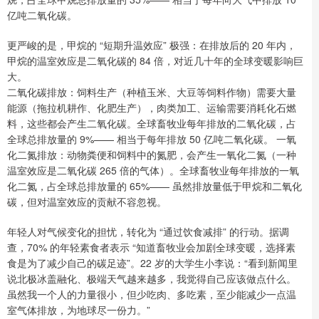
亿吨二氧化碳。
更严峻的是，甲烷的 “短期升温效应” 极强：在排放后的 20 年内，
甲烷的温室效应是二氧化碳的 84 倍，对近几十年的全球变暖影响巨
大。
二氧化碳排放：饲料生产（种植玉米、大豆等饲料作物）需要大量
能源（拖拉机耕作、化肥生产），肉类加工、运输需要消耗化石燃
料，这些都会产生二氧化碳。全球畜牧业每年排放的二氧化碳，占
全球总排放量的 9%—— 相当于每年排放 50 亿吨二氧化碳。 一氧
化二氮排放：动物粪便和饲料中的氮肥，会产生一氧化二氮（一种
温室效应是二氧化碳 265 倍的气体）。全球畜牧业每年排放的一氧
化二氮，占全球总排放量的 65%—— 虽然排放量低于甲烷和二氧化
碳，但对温室效应的贡献不容忽视。
年轻人对气候变化的担忧，转化为 “通过饮食减排” 的行动。据调
查，70% 的年轻素食者表示 “知道畜牧业会加剧全球变暖，选择素
食是为了减少自己的碳足迹”。22 岁的大学生小李说：“看到新闻里
说北极冰盖融化、极端天气越来越多，我觉得自己应该做点什么。
虽然我一个人的力量很小，但少吃肉、多吃素，至少能减少一点温
室气体排放，为地球尽一份力。”