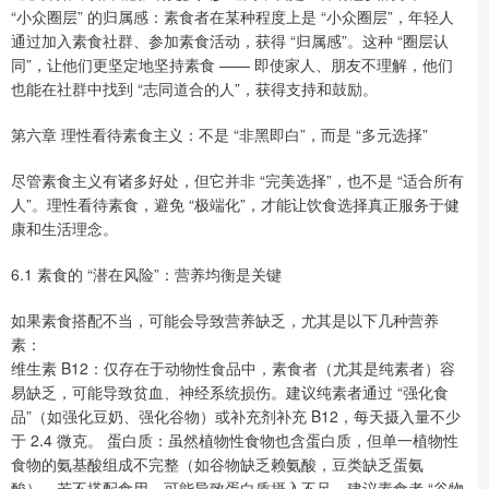
“小众圈层” 的归属感：素食者在某种程度上是 “小众圈层”，年轻人
通过加入素食社群、参加素食活动，获得 “归属感”。这种 “圈层认
同”，让他们更坚定地坚持素食 —— 即使家人、朋友不理解，他们
也能在社群中找到 “志同道合的人”，获得支持和鼓励。
第六章 理性看待素食主义：不是 “非黑即白”，而是 “多元选择”
尽管素食主义有诸多好处，但它并非 “完美选择”，也不是 “适合所有
人”。理性看待素食，避免 “极端化”，才能让饮食选择真正服务于健
康和生活理念。
6.1 素食的 “潜在风险”：营养均衡是关键
如果素食搭配不当，可能会导致营养缺乏，尤其是以下几种营养
素：
维生素 B12：仅存在于动物性食品中，素食者（尤其是纯素者）容
易缺乏，可能导致贫血、神经系统损伤。建议纯素者通过 “强化食
品”（如强化豆奶、强化谷物）或补充剂补充 B12，每天摄入量不少
于 2.4 微克。 蛋白质：虽然植物性食物也含蛋白质，但单一植物性
食物的氨基酸组成不完整（如谷物缺乏赖氨酸，豆类缺乏蛋氨
酸），若不搭配食用，可能导致蛋白质摄入不足。建议素食者 “谷物