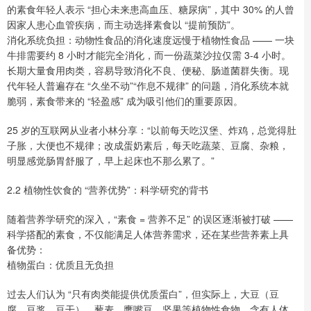
的素食年轻人表示 “担心未来患高血压、糖尿病”，其中 30% 的人曾
因家人患心血管疾病，而主动选择素食以 “提前预防”。
消化系统负担：动物性食品的消化速度远慢于植物性食品 —— 一块
牛排需要约 8 小时才能完全消化，而一份蔬菜沙拉仅需 3-4 小时。
长期大量食用肉类，容易导致消化不良、便秘、肠道菌群失衡。现
代年轻人普遍存在 “久坐不动”“作息不规律” 的问题，消化系统本就
脆弱，素食带来的 “轻盈感” 成为吸引他们的重要原因。
25 岁的互联网从业者小林分享：“以前每天吃汉堡、炸鸡，总觉得肚
子胀，大便也不规律；改成蛋奶素后，每天吃蔬菜、豆腐、杂粮，
明显感觉肠胃舒服了，早上起床也不那么累了。”
2.2 植物性饮食的 “营养优势”：科学研究的背书
随着营养学研究的深入，“素食 = 营养不足” 的误区逐渐被打破 ——
科学搭配的素食，不仅能满足人体营养需求，还在某些营养素上具
备优势：
植物蛋白：优质且无负担
过去人们认为 “只有肉类能提供优质蛋白”，但实际上，大豆（豆
腐、豆浆、豆干）、藜麦、鹰嘴豆、坚果等植物性食物，含有人体