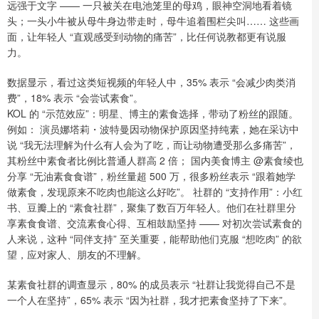
远强于文字 —— 一只被关在电池笼里的母鸡，眼神空洞地看着镜
头；一头小牛被从母牛身边带走时，母牛追着围栏尖叫…… 这些画
面，让年轻人 “直观感受到动物的痛苦”，比任何说教都更有说服
力。
数据显示，看过这类短视频的年轻人中，35% 表示 “会减少肉类消
费”，18% 表示 “会尝试素食”。
KOL 的 “示范效应”：明星、博主的素食选择，带动了粉丝的跟随。
例如： 演员娜塔莉・波特曼因动物保护原因坚持纯素，她在采访中
说 “我无法理解为什么有人会为了吃，而让动物遭受那么多痛苦”，
其粉丝中素食者比例比普通人群高 2 倍； 国内美食博主 @素食绫也
分享 “无油素食食谱”，粉丝量超 500 万，很多粉丝表示 “跟着她学
做素食，发现原来不吃肉也能这么好吃”。 社群的 “支持作用”：小红
书、豆瓣上的 “素食社群”，聚集了数百万年轻人。他们在社群里分
享素食食谱、交流素食心得、互相鼓励坚持 —— 对初次尝试素食的
人来说，这种 “同伴支持” 至关重要，能帮助他们克服 “想吃肉” 的欲
望，应对家人、朋友的不理解。
某素食社群的调查显示，80% 的成员表示 “社群让我觉得自己不是
一个人在坚持”，65% 表示 “因为社群，我才把素食坚持了下来”。