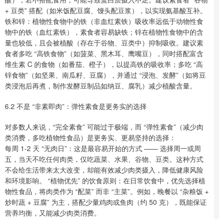
+ 豆类” 搭配（如米饭配豆腐、馒头配豆浆），以实现氨基酸互补。
铁和锌：植物性食物中的铁（非血红素铁）吸收率远低于动物性食
物中的铁（血红素铁），素食者容易缺铁；锌在植物性食物中的含
量也较低，且会被植酸（存在于谷物、豆类中）抑制吸收。建议素
食者多吃 “高铁食物”（如菠菜、黑木耳、鹰嘴豆），同时搭配富含
维生素 C 的食物（如番茄、橙子），以提高铁的吸收率；多吃 “高
锌食物”（如坚果、南瓜籽、豆腐），并通过 “浸泡、发酵”（如将豆
类浸泡后再煮，制作发酵豆制品如纳豆、腐乳）减少植酸含量。
6.2 不是 “非素即肉”：弹性素食是更务实的选择
对多数人来说，“完全素食” 可能过于极端，而 “弹性素食”（减少肉
类消费，多吃植物性食品）是更务实、更易坚持的选择：
每周 1-2 天 “无肉日”：这是最容易开始的方式 —— 选择周一或周
五，当天不吃任何肉类，仅吃蔬菜、水果、谷物、豆类。这种方式
不会给生活带来太大改变，却能有效减少肉类摄入，降低健康风险
和环境影响。 “植物优先” 的饮食原则：在日常饮食中，优先选择植
物性食品，将肉类作为 “配菜” 而非 “主菜”。例如，晚餐以 “杂粮饭 +
炒时蔬 + 豆腐” 为主，搭配少量鸡肉或鱼肉（约 50 克），既能保证
营养均衡，又能减少肉类消费。