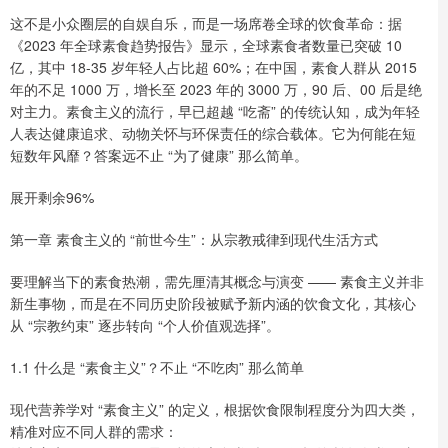
这不是小众圈层的自娱自乐，而是一场席卷全球的饮食革命：据
《2023 年全球素食趋势报告》显示，全球素食者数量已突破 10
亿，其中 18-35 岁年轻人占比超 60%；在中国，素食人群从 2015
年的不足 1000 万，增长至 2023 年的 3000 万，90 后、00 后是绝
对主力。素食主义的流行，早已超越 “吃斋” 的传统认知，成为年轻
人表达健康追求、动物关怀与环保责任的综合载体。它为何能在短
短数年风靡？答案远不止 “为了健康” 那么简单。
展开剩余96%
第一章 素食主义的 “前世今生”：从宗教戒律到现代生活方式
要理解当下的素食热潮，需先厘清其概念与演变 —— 素食主义并非
新生事物，而是在不同历史阶段被赋予新内涵的饮食文化，其核心
从 “宗教约束” 逐步转向 “个人价值观选择”。
1.1 什么是 “素食主义”？不止 “不吃肉” 那么简单
现代营养学对 “素食主义” 的定义，根据饮食限制程度分为四大类，
精准对应不同人群的需求：