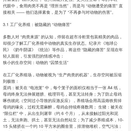
代眼中，食用肉类不再是 “理所当然”，而是与 “动物遭受的痛苦” 直
接相关 —— 他们选择素食，是为了 “不再参与对动物的伤害”。
3.1 工厂化养殖：被隐藏的 “动物痛苦”
多数人对 “肉类来源” 的认知，停留在超市冷柜里包装精美的肉品，
却很少了解工厂化养殖中动物的真实生存状态。纪录片《地球公
民》《奶牛阴谋》《统治》等作品，将这些 “隐藏的痛苦” 呈现在年
轻人面前，引发强烈的情感冲击：
狭小的生存空间：动物的 “囚禁生活”
在工厂化养殖场，动物被视为 “生产肉类的机器”，生存空间被压缩
到极致：
蛋鸡：被关在 “电池笼” 中，每个笼子的面积仅相当于一张 A4 纸，
母鸡终身无法伸展翅膀、梳理羽毛，甚至无法转身；为了防止母鸡
啄伤彼此（空间过小导致的应激反应），养殖场会用高温烙铁剪掉
母鸡的喙尖，过程无需麻醉，母鸡会持续疼痛数周； 生猪：被关在
“限位栏” 中，从出生到屠宰（约 6 个月），从未接触过阳光和泥
土，无法奔跑、拱土，甚至无法自然站立；为了减少养殖成本，10-
15 头猪挤在一个约 10 平方米的圈舍里，排泄物堆积，空气污浊；