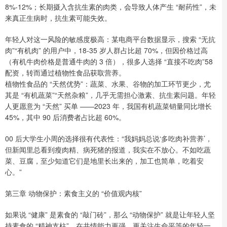
8%-12%；长期摄入含抗生素的肉类，会导致人体产生 “耐药性”，未
来真正生病时，抗生素可能失效。
年轻人对这一风险的敏感度极高：某电商平台数据显示，搜索 “无抗
肉”“有机肉” 的用户中，18-35 岁人群占比超 70%，但因价格过高
（有机牛肉价格是普通牛肉的 3 倍），很多人选择 “直接不吃肉”58
配资，转而通过植物性食品获取营养。
植物性食品的 “天然优势”：蔬菜、水果、谷物的加工环节更少，尤
其是 “有机蔬菜”“天然杂粮”，几乎无需担心激素、抗生素问题。年轻
人更愿意为 “天然” 买单 ——2023 年，我国有机蔬菜销量同比增长
45%，其中 90 后消费者占比超 60%。
00 后大学生小周的选择很有代表性：“我妈妈总说‘多吃肉补营养’，
但新闻里总看到瘦肉精、病死猪的报道，我实在不放心。不如吃蔬
菜、豆腐，至少知道它们是地里长出来的，加工也简单，吃着安
心。”
第三章 动物保护：素食主义的 “价值观内核”
如果说 “健康” 是素食的 “敲门砖”，那么 “动物保护” 就是让年轻人坚
持素食的 “精神支柱”。在共情能力更强、更关注生命平等的年轻一