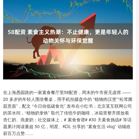
在上海愚园路的一家素食餐厅里58配资，周末的午市座无虚席 ——
20 多岁的年轻人围坐餐桌，用手机拍摄盘中的 “植物肉汉堡”“松茸菌
菇意面”，配文 “今日份低碳食光” 发布在小红书；北京某互联网公司
的茶水间，“植物奶拿铁” 取代了传统牛奶咖啡，冰箱里整齐摆放着
杏仁奶、燕麦奶；社交媒体上，# 素食食谱# #30 天素食挑战# 等话
题累计阅读量超 50 亿，明星、KOL 分享的 “素食生活 vlog” 动辄收
获百万点赞……