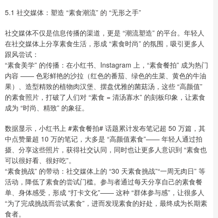
5.1 社交媒体：塑造 “素食潮流” 的 “无形之手”
社交媒体不仅是信息传播的渠道，更是 “潮流塑造” 的平台。年轻人
在社交媒体上分享素食生活，形成 “素食时尚” 的氛围，吸引更多人
跟风尝试：
“素食美学” 的传播：在小红书、Instagram 上，“素食餐拍” 成为热门
内容 —— 色彩鲜艳的沙拉（红色的番茄、绿色的生菜、黄色的牛油
果）、造型精致的植物肉汉堡、摆盘优雅的菌菇汤，这些 “高颜值”
的素食照片，打破了人们对 “素食 = 清汤寡水” 的刻板印象，让素食
成为 “时尚、精致” 的象征。
数据显示，小红书上 #素食餐拍# 话题累计发布笔记超 50 万篇，其
中点赞量超 10 万的笔记，大多是 “高颜值素食”—— 年轻人通过拍
摄、分享这些照片，获得社交认同，同时也让更多人意识到 “素食也
可以很好看、很好吃”。
“素食挑战” 的带动：社交媒体上的 “30 天素食挑战”“一周无肉日” 等
活动，降低了素食的尝试门槛。参与者通过每天分享自己的素食餐
单、身体感受，形成 “打卡文化”—— 这种 “群体参与感”，让很多人
“为了完成挑战而尝试素食”，进而发现素食的好处，最终成为长期素
食者。