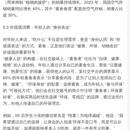
（用来烤制 “植物肉披萨”）的销量持续增长。2023 年，我国空气炸
锅销量同比增长 40%，其中 “素食食谱” 配套的空气炸锅，销量占比
超 30%。
5.3 价值观消费：年轻人的 “身份表达”
对年轻人来说，“吃什么” 不仅是生理需求，更是 “身份认同” 和 “价
值观表达” 的方式。素食，正是他们表达 “健康、环保、动物友好”
价值观的重要符号：
“健康人设” 的构建：在社交媒体上，“素食者” 往往与 “自律、健康、
精致” 的人设挂钩。年轻人通过分享自己的素食生活，塑造 “注重健
康、热爱生活” 的形象，获得他人的认可。某社交平台的调查显示，
60% 的年轻素食者表示 “分享素食内容，是为了让别人觉得自己‘自
律、健康’”。 “环保身份” 的彰显：选择素食，成为年轻人 “参与环保”
的 “可视化方式”。他们会在社交账号的简介中注明 “素食者 | 环保爱
好者”，在购买商品时优先选择 “环保、零残忍” 的品牌，通过这些行
为，向他人传递自己的环保理念。
例如，00 后学生小张的微信签名是 “纯素 | 为地球减碳”，他说：“我
希望通过自己的选择，让身边的人知道‘环保不是口号，而是可以从
吃饭开始’，如果能影响更多人少吃肉，就是一件有意义的事。”