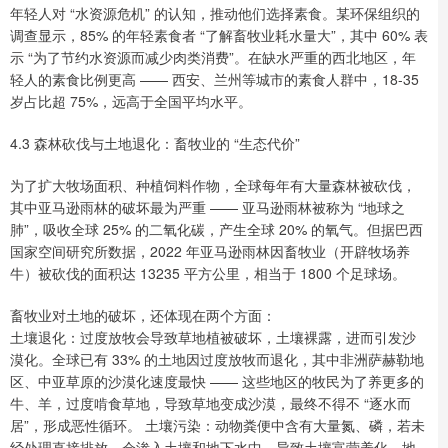
年轻人对 “水资源危机” 的认知，推动他们选择素食。某环保组织的
调查显示，85% 的年轻素食者 “了解畜牧业耗水量大”，其中 60% 表
示 “为了节约水资源而减少肉类消费”。在缺水严重的西北地区，年
轻人的素食比例更高 —— 西安、兰州等城市的素食人群中，18-35
岁占比超 75%，远高于全国平均水平。
4.3 森林砍伐与土地退化：畜牧业的 “生态代价”
为了扩大牧场面积、种植饲料作物，全球每年有大量森林被砍伐，
其中亚马逊雨林的破坏最为严重 —— 亚马逊雨林被称为 “地球之
肺”，吸收全球 25% 的二氧化碳，产生全球 20% 的氧气。但据巴西
国家空间研究所数据，2022 年亚马逊雨林因畜牧业（开辟牧场养
牛）被砍伐的面积达 13235 平方公里，相当于 1800 个足球场。
畜牧业对土地的破坏，还体现在两个方面：
土壤退化：过度放牧会导致草地植被破坏，土壤裸露，进而引发沙
漠化。全球已有 33% 的土地因过度放牧而退化，其中非洲萨赫勒地
区、中亚草原的沙漠化速度最快 —— 这些地区的牧民为了养更多的
牛、羊，过度啃食草地，导致草地变成沙漠，最终不得不 “逐水而
居”，形成恶性循环。 土壤污染：动物粪便中含有大量氮、磷，若未
经处理直接排放，会渗入土壤和地下水中，导致土壤富营养化、地