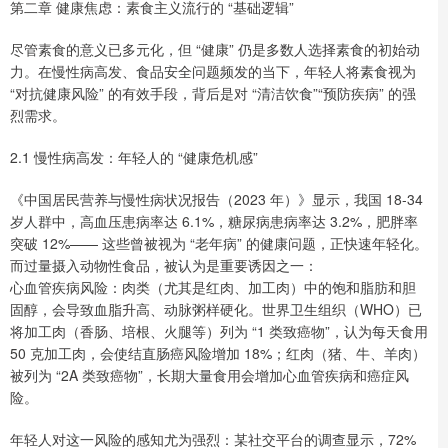
第二章 健康焦虑：素食主义流行的 “基础逻辑”
尽管素食的意义已多元化，但 “健康” 仍是多数人选择素食的初始动
力。在慢性病高发、食品安全问题频发的当下，年轻人将素食视为
“对抗健康风险” 的有效手段，背后是对 “清洁饮食”“预防疾病” 的强
烈需求。
2.1 慢性病高发：年轻人的 “健康危机感”
《中国居民营养与慢性病状况报告（2023 年）》显示，我国 18-34
岁人群中，高血压患病率达 6.1%，糖尿病患病率达 3.2%，肥胖率
突破 12%—— 这些曾被视为 “老年病” 的健康问题，正快速年轻化。
而过量摄入动物性食品，被认为是重要诱因之一：
心血管疾病风险：肉类（尤其是红肉、加工肉）中的饱和脂肪和胆
固醇，会导致血脂升高、动脉粥样硬化。世界卫生组织（WHO）已
将加工肉（香肠、培根、火腿等）列为 “1 类致癌物”，认为每天食用
50 克加工肉，会使结直肠癌风险增加 18%；红肉（猪、牛、羊肉）
被列为 “2A 类致癌物”，长期大量食用会增加心血管疾病和癌症风
险。
年轻人对这一风险的感知尤为强烈：某社交平台的调查显示，72%