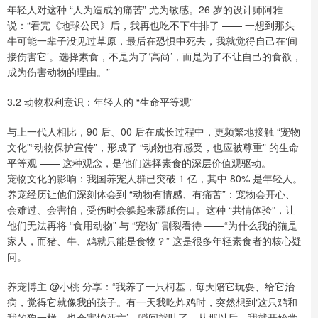
年轻人对这种 “人为造成的痛苦” 尤为敏感。26 岁的设计师阿雅
说：“看完《地球公民》后，我再也吃不下牛排了 —— 一想到那头
牛可能一辈子没见过草原，最后在恐惧中死去，我就觉得自己在‘间
接伤害它’。选择素食，不是为了‘高尚’，而是为了不让自己的食欲，
成为伤害动物的理由。”
3.2 动物权利意识：年轻人的 “生命平等观”
与上一代人相比，90 后、00 后在成长过程中，更频繁地接触 “宠物
文化”“动物保护宣传”，形成了 “动物也有感受，也应被尊重” 的生命
平等观 —— 这种观念，是他们选择素食的深层价值观驱动。
宠物文化的影响：我国养宠人群已突破 1 亿，其中 80% 是年轻人。
养宠经历让他们深刻体会到 “动物有情感、有痛苦”：宠物会开心、
会难过、会害怕，受伤时会躲起来舔舐伤口。这种 “共情体验”，让
他们无法再将 “食用动物” 与 “宠物” 割裂看待 ——“为什么我的猫是
家人，而猪、牛、鸡就只能是食物？” 这是很多年轻素食者的核心疑
问。
养宠博主 @小桃 分享：“我养了一只柯基，每天陪它玩耍、给它治
病，觉得它就像我的孩子。有一天我吃炸鸡时，突然想到‘这只鸡和
我的狗一样，也会害怕死亡’，瞬间就吐了。从那以后，我就开始尝