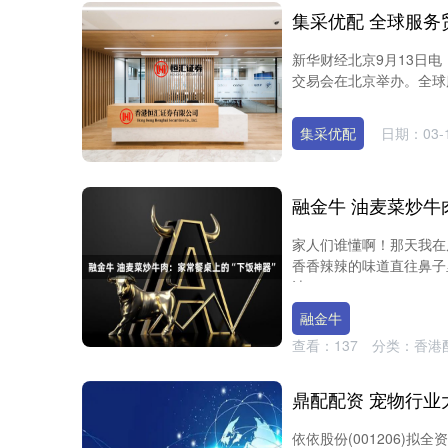
新华财经北京9月13日电
交易会在北京举办。全球服
集采优配
日期：03-
融金牛 油麦菜炒牛
家人们谁懂啊！那天我在
香香辣辣的味道直往鼻子
油....
融金牛
查看：
137
分类：
香港
鼎配配资 宠物行业大
依依股份(001206)拟