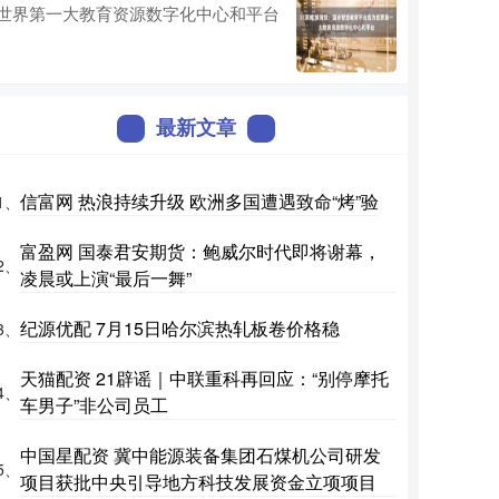
世界第一大教育资源数字化中心和平台
最新文章
信富网 热浪持续升级 欧洲多国遭遇致命“烤”验
1、
富盈网 国泰君安期货：鲍威尔时代即将谢幕，
2、
凌晨或上演“最后一舞”
纪源优配 7月15日哈尔滨热轧板卷价格稳
3、
天猫配资 21辟谣｜中联重科再回应：“别停摩托
4、
车男子”非公司员工
中国星配资 冀中能源装备集团石煤机公司研发
5、
项目获批中央引导地方科技发展资金立项项目