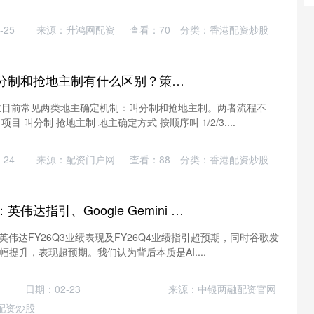
-25
来源：升鸿网配资
查看：
70
分类：
香港配资炒股
福盈策略 斗地主叫分制和抢地主制有什么区别？策略应该如何调整？
主目前常见两类地主确定机制：叫分制和抢地主制。两者流程不
 叫分制 抢地主制 地主确定方式 按顺序叫 1/2/3....
-24
来源：配资门户网
查看：
88
分类：
香港配资炒股
新玺配资 中信证券：英伟达指引、Google Gemini 3超预期 持续看好AI PCB板块
伟达FY26Q3业绩表现及FY26Q4业绩指引超预期，同时谷歌发
能大幅提升，表现超预期。我们认为背后本质是AI....
日期：02-23
来源：中银两融配资官网
配资炒股