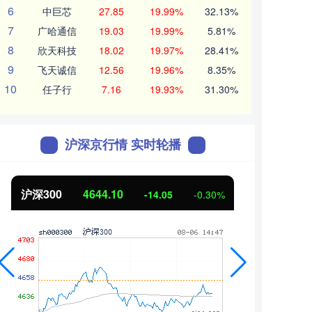
6
中巨芯
27.85
19.99%
32.13%
7
广哈通信
19.03
19.99%
5.81%
8
欣天科技
18.02
19.97%
28.41%
9
飞天诚信
12.56
19.96%
8.35%
10
任子行
7.16
19.93%
31.30%
沪深京行情 实时轮播
北证50
1118.79
创业
-0.67
-0.06%