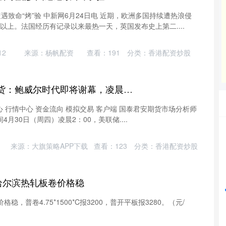
遇致命“烤”验 中新网6月24日电 近期，欧洲多国持续遭热浪侵
以上。法国经历有记录以来最热一天，英国发布史上第二....
12
来源：杨帆配资
查看：
191
分类：
香港配资炒股
富盈网 国泰君安期货：鲍威尔时代即将谢幕，凌晨或上演“最后一舞”
心 行情中心 资金流向 模拟交易 客户端 国泰君安期货市场分析师
时间4月30日（周四）凌晨2：00，美联储....
沪深300
4644.10
48%
-14.05
-0.30%
来源：大旗策略APP下载
查看：
123
分类：
香港配资炒股
日哈尔滨热轧板卷价格稳
稳，普卷4.75*1500*C报3200，普开平板报3280。（元/