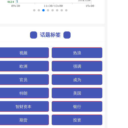
话题标签
视频
热浪
欧洲
强调
官员
成为
特朗
美国
智财资本
银行
期货
投资