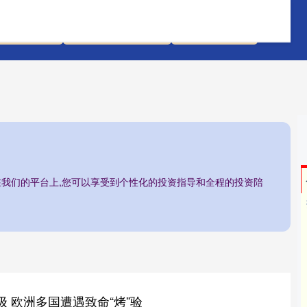
配先查平台
线上股票配资网站
香港配资炒股
/在我们的平台上,您可以享受到个性化的投资指导和全程的投资陪
级 欧洲多国遭遇致命“烤”验