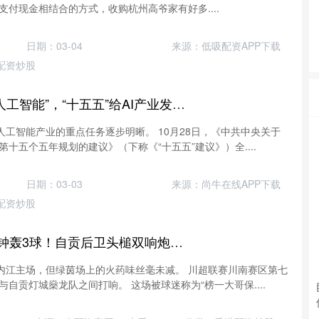
付现金相结合的方式，收购杭州高爷家有好多....
日期：03-04
来源：低吸配资APP下载
配资炒股
鸿岳资本 8次提到“人工智能”，“十五五”给AI产业发展划重点
人工智能产业的重点任务逐步明晰。 10月28日，《中共中央关于
十五个五年规划的建议》（下称《“十五五”建议》）全....
日期：03-03
来源：尚牛在线APP下载
配资炒股
数魅优配 雨战20分钟轰3球！自贡后卫头槌双响炮，川超积分榜一夜生变
罩内江主场，但绿茵场上的火药味丝毫未减。 川超联赛川南赛区第七
自贡灯城燊龙队之间打响。 这场被球迷称为“榜一大哥保....