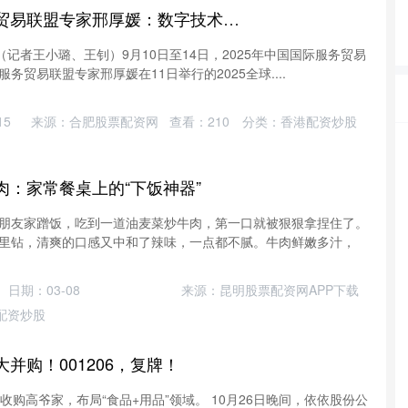
集采优配 全球服务贸易联盟专家邢厚媛：数字技术、人工智能对服务贸易的包容发展有重要意义
（记者王小璐、王钊）9月10日至14日，2025年中国国际服务贸易
务贸易联盟专家邢厚媛在11日举行的2025全球....
15
来源：合肥股票配资网
查看：
210
分类：
香港配资炒股
肉：家常餐桌上的“下饭神器”
朋友家蹭饭，吃到一道油麦菜炒牛肉，第一口就被狠狠拿捏住了。
里钻，清爽的口感又中和了辣味，一点都不腻。牛肉鲜嫩多汁，
日期：03-08
来源：昆明股票配资网APP下载
配资炒股
并购！001206，复牌！
全资收购高爷家，布局“食品+用品”领域。 10月26日晚间，依依股份公