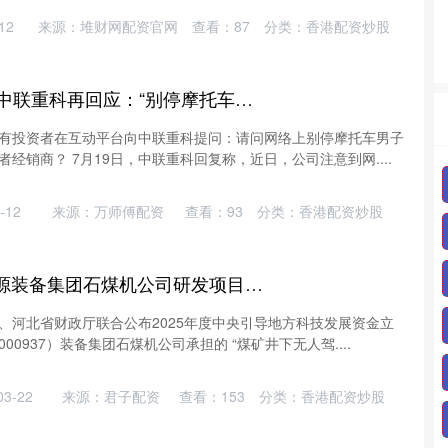
12
来源：堆财网配资官网
查看：
87
分类：
香港配资炒股
天猫配资 21辟谣｜中联重科再回应：“别停摩托车男子”非公司员工
有投资者在互动平台向中联重科提问：请问网络上别停摩托车男子
经销商？ 7月19日，中联重科回复称，近日，公司注意到网....
-12
来源：万师傅配资
查看：
93
分类：
香港配资炒股
中国星配资 冀中能源装备集团石煤机公司研发项目获批中央引导地方科技发展资金立项项目
、河北省财政厅联合公布2025年度中央引导地方科技发展资金立
0937）装备集团石煤机公司承担的 “煤矿井下无人驾....
3-22
来源：君子配资
查看：
153
分类：
香港配资炒股