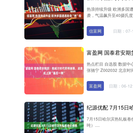
热浪持续升级 欧洲多国遭
袭，气温飙升至40摄氏度
信富网
日期：07-
热点栏目 自选股 数据中
张驰宁 Z002032 北京
深证成指
14076.80
5
0.46%
-67.40
-0.
富盈网
日期：06-12
纪源优配 7月15
7月15日哈尔滨热轧板卷价格
吨）....