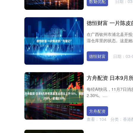
数魅优配
日期：03-
德恒财富 一片陈皮的
在广西钦州市浦北县开投
湿仓库里的状态。这是她在
德恒财富
日期：03-
每经AI快讯，11月7日消
2.30%。....
方舟配资
查看：
104
分类：
香港