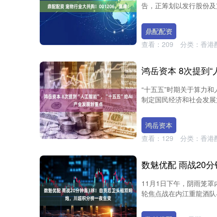
告，正筹划以发行股份及支
鼎配配资
查看：
209
分类：
香港
“十五五”时期关于算力和
制定国民经济和社会发展第
鸿岳资本
查看：
129
分类：
香港
11月1日下午，阴雨笼
轮焦点战在内江重龍酒队与