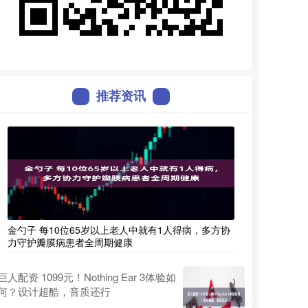
推荐资讯
金勺子 每10位65岁以上老人中就有1人得病，多方协
力守护瓣膜病患者全周期健康
巨人配资 1099元！Nothing Ear 3体验如
何？设计超酷，音质还行