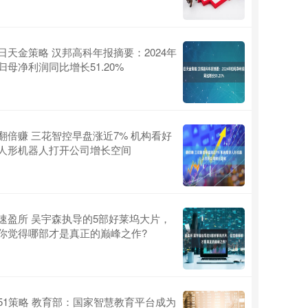
日天金策略 汉邦高科年报摘要：2024年
归母净利润同比增长51.20%
翻倍赚 三花智控早盘涨近7% 机构看好
人形机器人打开公司增长空间
速盈所 吴宇森执导的5部好莱坞大片，
你觉得哪部才是真正的巅峰之作?
51策略 教育部：国家智慧教育平台成为