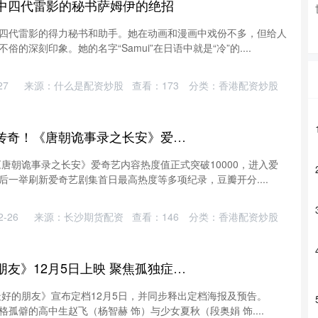
影中四代雷影的秘书萨姆伊的绝招
四代雷影的得力秘书和助手。她在动画和漫画中戏份不多，但给人
的深刻印象。她的名字“Samui”在日语中就是“冷”的....
27
来源：什么是配资炒股
查看：
173
分类：
香港配资炒股
迎客松配资 再续IP传奇！《唐朝诡事录之长安》爱奇艺内容热度破万！
《唐朝诡事录之长安》爱奇艺内容热度值正式突破10000，进入爱
后一举刷新爱奇艺剧集首日最高热度等多项纪录，豆瓣开分....
-26
来源：长沙期货配资
查看：
146
分类：
香港配资炒股
信康配资 《最好的朋友》12月5日上映 聚焦孤独症群体的心灵成长
最好的朋友》宣布定档12月5日，并同步释出定档海报及预告。
孤僻的高中生赵飞（杨智赫 饰）与少女夏秋（段奥娟 饰....