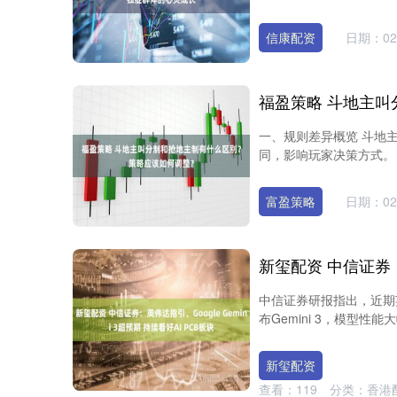
信康配资
日期：02
一、规则差异概览 斗地
同，影响玩家决策方式。 项目
富盈策略
日期：02
中信证券研报指出，近期英
布Gemini 3，模型性
新玺配资
查看：
119
分类：
香港