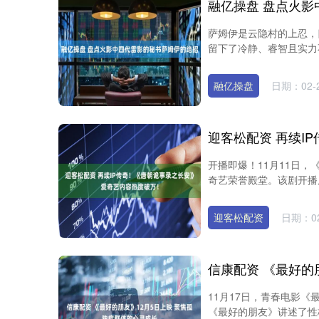
融亿操盘 盘点火
萨姆伊是云隐村的上忍，
留下了冷静、睿智且实力不俗
融亿操盘
日期：02-
开播即爆！11月11日，
奇艺荣誉殿堂。该剧开播
迎客松配资
日期：02
11月17日，青春电影《
《最好的朋友》讲述了性格