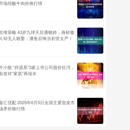
市场排酸牛肉价格行情
欧维策略 43岁九球天后潘晓婷，身材傲
人却无人敢娶，潘爸后悔当初管太严！
牛小散 “祥源系”3家上市公司股价狂泻，
俞发祥“家底”再缩水
嘉汇优配 2025年6月5日全国主要批发市
场枣价格行情