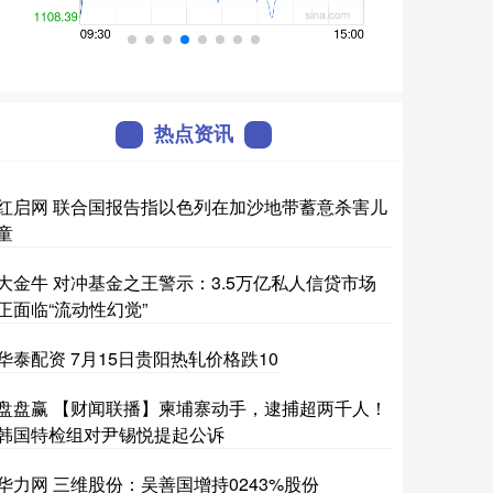
热点资讯
红启网 联合国报告指以色列在加沙地带蓄意杀害儿
童
大金牛 对冲基金之王警示：3.5万亿私人信贷市场
正面临“流动性幻觉”
华泰配资 7月15日贵阳热轧价格跌10
盘盘赢 【财闻联播】柬埔寨动手，逮捕超两千人！
韩国特检组对尹锡悦提起公诉
华力网 三维股份：吴善国增持0243%股份