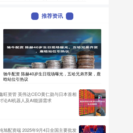
推荐资讯
驰牛配资 陈赫40岁生日现场曝光，五哈兄弟齐聚，鹿
晗站位引热议
鑫旺资管 英伟达CEO黄仁勋与日本首相
讨论AI机器人及AI能源需求
纯旭配资端 2025年9月4日全国主要批发