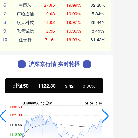
6
中巨芯
27.85
19.99%
32.20%
7
广哈通信
19.03
19.99%
5.84%
8
欣天科技
18.02
19.97%
28.44%
9
飞天诚信
12.56
19.96%
8.49%
10
任子行
7.16
19.93%
31.42%
沪深京行情 实时轮播
北证50
1122.88
创业
3.42
0.30%