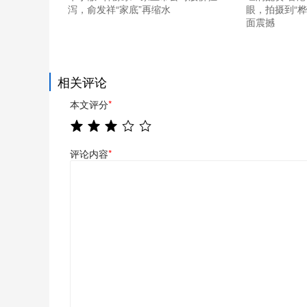
泻，俞发祥“家底”再缩水
眼，拍摄到“
面震撼
相关评论
本文评分
*
评论内容
*