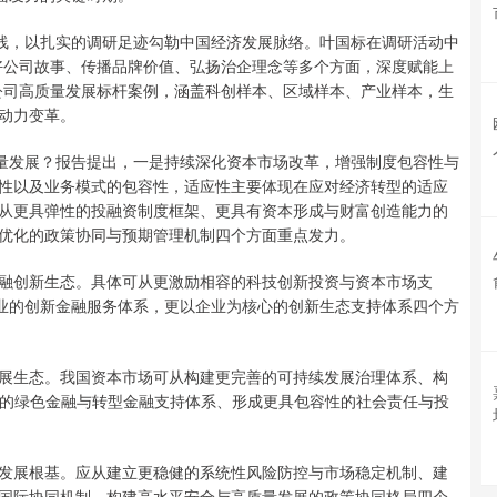
线，以扎实的调研足迹勾勒中国经济发展脉络。叶国标在调研活动中
好公司故事、传播品牌价值、弘扬治企理念等多个方面，深度赋能上
公司高质量发展标杆案例，涵盖科创样本、区域样本、产业样本，生
动力变革。
量发展？报告提出，一是持续深化资本市场改革，增强制度包容性与
性以及业务模式的包容性，适应性主要体现在应对经济转型的适应
从更具弹性的投融资制度框架、更具有资本形成与财富创造能力的
优化的政策协同与预期管理机制四个方面重点发力。
创新生态。具体可从更激励相容的科技创新投资与资本市场支
专业的创新金融服务体系，更以企业为核心的创新生态支持体系四个方
生态。我国资本市场可从构建更完善的可持续发展治理体系、构
性的绿色金融与转型金融支持体系、形成更具包容性的社会责任与投
展根基。应从建立更稳健的系统性风险防控与市场稳定机制、建
国际协同机制、构建高水平安全与高质量发展的政策协同格局四个