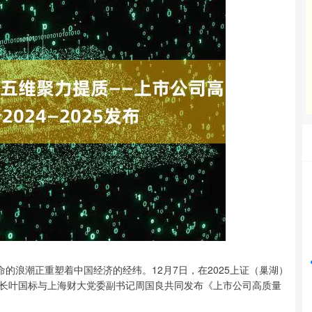
沪深300
4651.31
24%
-6.85
-0.15%
浪潮正重塑着中国经济的经纬。12月7日，在2025上证（巢湖）
长叶国标与上海财大党委副书记周国良共同发布《上市公司高质量