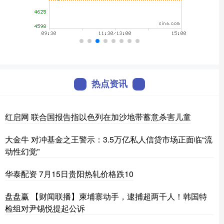
热点资讯
红启网 联合国报告指以色列在加沙地带蓄意杀害儿童
大金牛 对冲基金之王警示：3.5万亿私人信贷市场正面临“流
动性幻觉”
华泰配资 7月15日贵阳热轧价格跌10
盘盘赢 【财闻联播】柬埔寨动手，逮捕超两千人！韩国特
检组对尹锡悦提起公诉