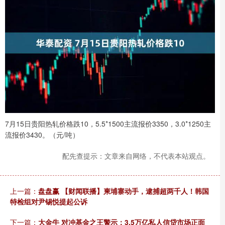
7月15日贵阳热轧价格跌10，5.5*1500主流报价3350，3.0*1250主
流报价3430。（元/吨）
配先查提示：文章来自网络，不代表本站观点。
上一篇：
盘盘赢 【财闻联播】柬埔寨动手，逮捕超两千人！韩国
特检组对尹锡悦提起公诉
下一篇：
大金牛 对冲基金之王警示：3.5万亿私人信贷市场正面