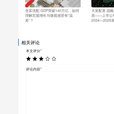
垒富优配 GDP突破140万亿，如何
大发配资 战
理解宏观增长与微观感受有“温
质——上市公
差”？
2024—2025
相关评论
本文评分
*
评论内容
*