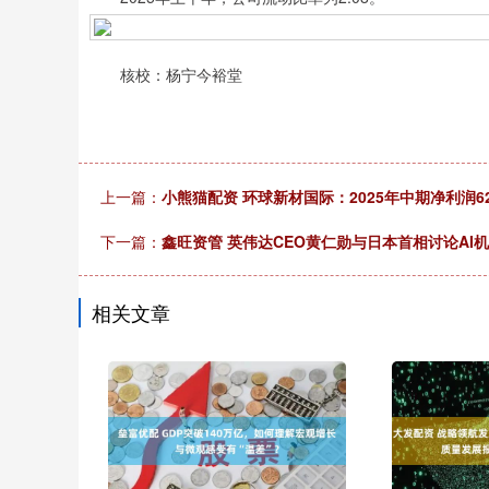
核校：杨宁今裕堂
上一篇：
小熊猫配资 环球新材国际：2025年中期净利润621
下一篇：
鑫旺资管 英伟达CEO黄仁勋与日本首相讨论AI机
相关文章