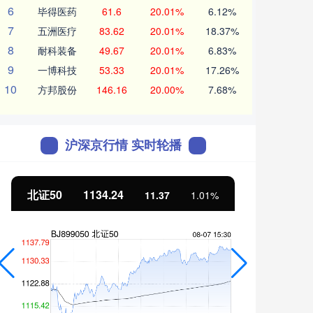
6
毕得医药
61.6
20.01%
6.12%
7
五洲医疗
83.62
20.01%
18.37%
8
耐科装备
49.67
20.01%
6.83%
9
一博科技
53.33
20.01%
17.26%
10
方邦股份
146.16
20.00%
7.68%
沪深京行情 实时轮播
北证50
1134.24
创业
11.37
1.01%