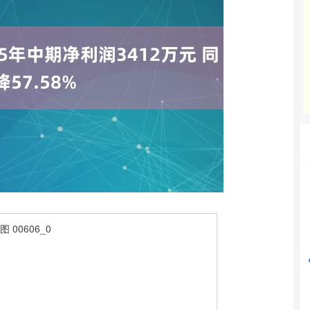
沪深300
4694.44
42%
43.13
0.93%