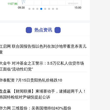
热点资讯
红启网 联合国报告指以色列在加沙地带蓄意杀害儿
童
大金牛 对冲基金之王警示：3.5万亿私人信贷市场
正面临“流动性幻觉”
华泰配资 7月15日贵阳热轧价格跌10
盘盘赢 【财闻联播】柬埔寨动手，逮捕超两千人！
韩国特检组对尹锡悦提起公诉
华力网 三维股份：吴善国增持0243%股份