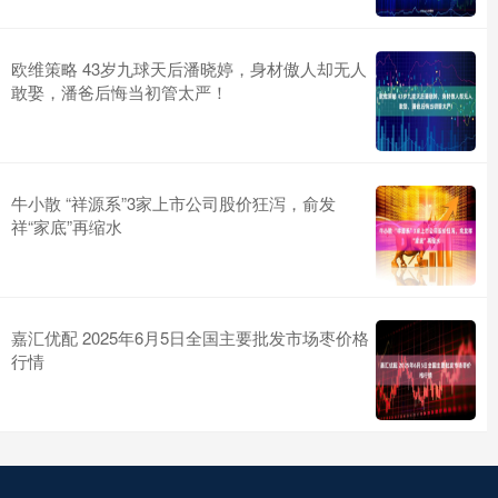
欧维策略 43岁九球天后潘晓婷，身材傲人却无人
敢娶，潘爸后悔当初管太严！
牛小散 “祥源系”3家上市公司股价狂泻，俞发
祥“家底”再缩水
嘉汇优配 2025年6月5日全国主要批发市场枣价格
行情