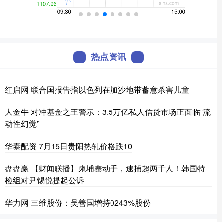
热点资讯
红启网 联合国报告指以色列在加沙地带蓄意杀害儿童
大金牛 对冲基金之王警示：3.5万亿私人信贷市场正面临“流
动性幻觉”
华泰配资 7月15日贵阳热轧价格跌10
盘盘赢 【财闻联播】柬埔寨动手，逮捕超两千人！韩国特
检组对尹锡悦提起公诉
华力网 三维股份：吴善国增持0243%股份