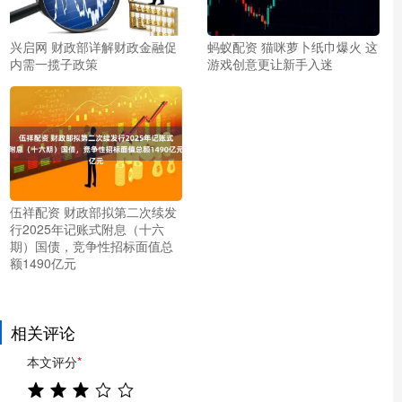
兴启网 财政部详解财政金融促
蚂蚁配资 猫咪萝卜纸巾爆火 这
内需一揽子政策
游戏创意更让新手入迷
伍祥配资 财政部拟第二次续发
行2025年记账式附息（十六
期）国债，竞争性招标面值总
额1490亿元
相关评论
本文评分
*