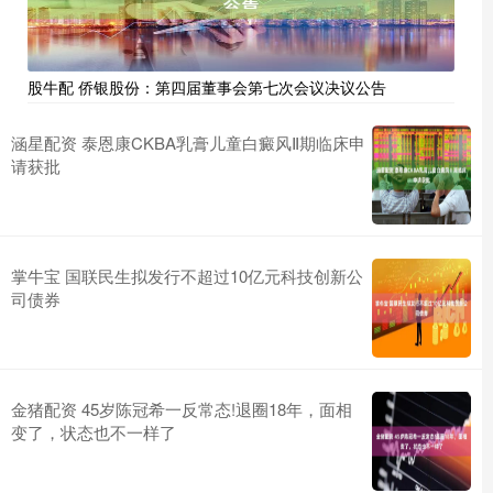
股牛配 侨银股份：第四届董事会第七次会议决议公告
涵星配资 泰恩康CKBA乳膏儿童白癜风Ⅱ期临床申
请获批
掌牛宝 国联民生拟发行不超过10亿元科技创新公
司债券
金猪配资 45岁陈冠希一反常态!退圈18年，面相
变了，状态也不一样了