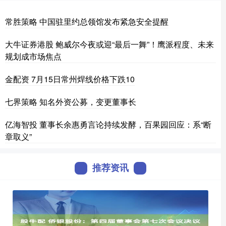
常胜策略 中国驻里约总领馆发布紧急安全提醒
大牛证券港股 鲍威尔今夜或迎“最后一舞”！鹰派程度、未来
规划成市场焦点
金配资 7月15日常州焊线价格下跌10
七界策略 知名外资公募，变更董事长
亿海智投 董事长余惠勇言论持续发酵，百果园回应：系“断
章取义”
推荐资讯