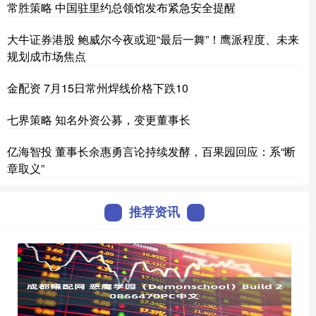
常胜策略 中国驻里约总领馆发布紧急安全提醒
大牛证券港股 鲍威尔今夜或迎“最后一舞”！鹰派程度、未来
规划成市场焦点
金配资 7月15日常州焊线价格下跌10
七界策略 知名外资公募，变更董事长
亿海智投 董事长余惠勇言论持续发酵，百果园回应：系“断
章取义”
推荐资讯