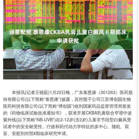
本报讯(记者王镜茹)1月22日晚，广东泰恩康（301263）医药股
份有限公司(以下简称“泰恩康”)披露，其控股子公司江苏博创园生物
医药科技有限公司(以下简称“博创园”)收到国家药品监督管理局签发
的《药物临床试验批准通知书》，获准开展CKBA乳膏联合窄谱中波
紫外线(以下简称“NB-UVB”)在2-12岁(含2岁)儿童非节段型白癜风受
试者中的安全耐受性、疗效和药代动力学特征的多中心、随机、双
盲、安慰剂对照Ⅱ期临床研究申请。