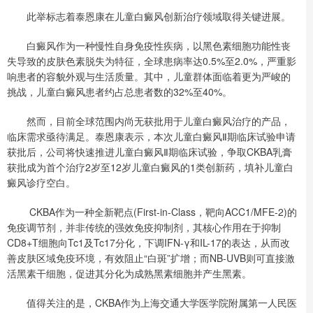
此举标志着泰恩康在儿童白癜风创新治疗领域取得关键进展。
白癜风作为一种慢性自身免疫性疾病，以黑色素细胞功能性丧
失导致的皮肤色素脱失为特征，全球患病率达0.5%至2.0%，严重影
响患者的容貌外观与生活质量。其中，儿童群体面临着更为严峻的
挑战，儿童白癜风患者约占总患者数的32%至40%。
然而，目前全球范围内尚无获批用于儿童白癜风治疗的产品，
临床需求亟待满足。泰恩康表示，本次儿童白癜风Ⅱ期临床试验申请
获批后，公司将快速推进儿童白癜风Ⅱ期临床试验，争取CKBA乳膏
获批成为首个治疗2岁至12岁儿童白癜风的1类创新药，填补儿童白
癜风诊疗空白。
CKBA作为一种全新靶点(First-in-Class，靶向ACC1/MFE-2)的
免疫调节剂，并非传统的强效免疫抑制剂，其核心作用在于抑制
CD8+T细胞向Tc1及Tc17分化，下调IFN-γ和IL-17的表达，从而改
善皮肤区域免疫环境，有效阻止“白斑”扩增；而NB-UVB则可直接激
活黑素干细胞，促进其分化为成熟黑素细胞并产生黑素。
值得关注的是，CKBA作为上海交通大学医学院附属第一人民医