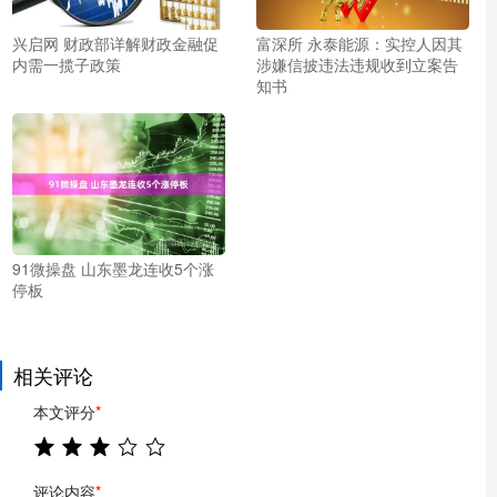
兴启网 财政部详解财政金融促
富深所 永泰能源：实控人因其
内需一揽子政策
涉嫌信披违法违规收到立案告
知书
91微操盘 山东墨龙连收5个涨
停板
相关评论
本文评分
*
评论内容
*