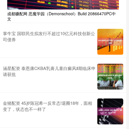
成都赚配网 恶魔学园（Demonschool）Build 20866470PC中
文
掌牛宝 国联民生拟发行不超过10亿元科技创新公
司债券
涵星配资 泰恩康CKBA乳膏儿童白癜风Ⅱ期临床申
请获批
金猪配资 45岁陈冠希一反常态!退圈18年，面相
变了，状态也不一样了