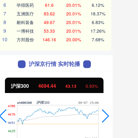
6
毕得医药
61.6
20.01%
6.12%
7
五洲医疗
83.62
20.01%
18.37%
8
耐科装备
49.67
20.01%
6.83%
9
一博科技
53.33
20.01%
17.26%
10
方邦股份
146.16
20.00%
7.68%
沪深京行情 实时轮播
北证50
1134.24
创业
11.37
1.01%