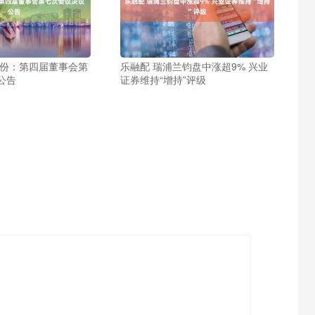
股份：第四届董事会第
乐融配 瑞浦兰钧盘中涨超9% 兴业
公告
证券维持“增持”评级