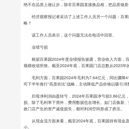
绝不在品质上做让步，除非百果园直接换品相，把品质做差
经济观察报记者采访了上述工作人员另一个问题：百果园2
略？
该工作人员表示，这个问题无法在电话中回答。
业绩亏损
根据百果园2024年度业绩报告披露，营业收入方面，百果园
规模收缩所致。截至2024年底，百果园门店总数从2023年的6
毛利方面，百果园2024年毛利为7.64亿元，同比骤降41.9
司下半年推行“高质价比”战略，主动降低产品价格以吸引
归母净利润由盈转亏，2024年百果园净亏损3.86亿元，同
损。除了毛利率下滑外，费用数据也在增长。如门店焕新、数
效门店产生的资产减值损失，都对利润空间形成了挤压。
从现金流方面来看，截至2024年底，百果园持有现金及等价
小。