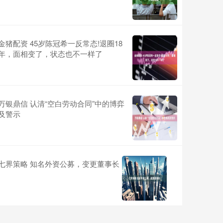
金猪配资 45岁陈冠希一反常态!退圈18
年，面相变了，状态也不一样了
万银鼎信 认清“空白劳动合同”中的博弈
及警示
七界策略 知名外资公募，变更董事长