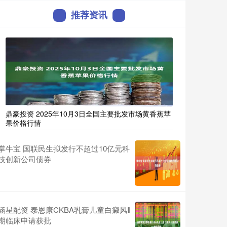
推荐资讯
鼎豪投资 2025年10月3日全国主要批发市场黄香蕉苹
果价格行情
掌牛宝 国联民生拟发行不超过10亿元科
技创新公司债券
涵星配资 泰恩康CKBA乳膏儿童白癜风Ⅱ
期临床申请获批