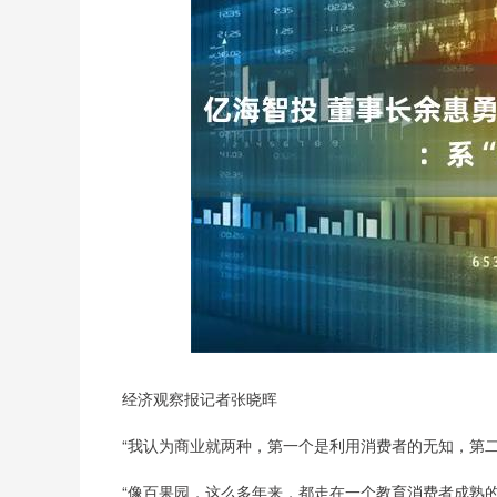
深证成指
14311.01
8
1.02%
200.89
1.
经济观察报记者张晓晖
“我认为商业就两种，第一个是利用消费者的无知，第二
“像百果园，这么多年来，都走在一个教育消费者成熟的路