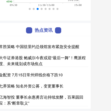
热点资讯
常胜策略 中国驻里约总领馆发布紧急安全提醒
大牛证券港股 鲍威尔今夜或迎“最后一舞”！鹰派程
度、未来规划成市场焦点
金配资 7月15日常州焊线价格下跌10
七界策略 知名外资公募，变更董事长
亿海智投 董事长余惠勇言论持续发酵，百果园回
应：系“断章取义”