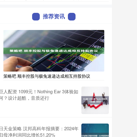
推荐资讯
策略吧 顺丰控股与极兔速递达成相互持股协议
巨人配资 1099元！Nothing Ear 3体验如
何？设计超酷，音质还行
日天金策略 汉邦高科年报摘要：2024年
归母净利润同比增长51.20%