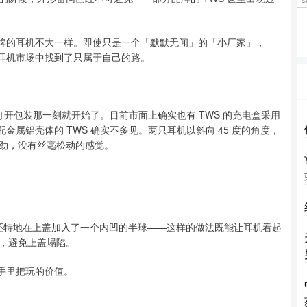
些模型贴牌的耳机不大一样。即使只是一个「默默无闻」的「小厂家」，
闷的耳机市场中找到了只属于自己的路。
「转眼」从打开包装那一刻就开始了。目前市面上确实也有 TWS 的充电盒采用
盖搭配金属铝壳体的 TWS 确实不多见。两只耳机以斜向 45 度的角度，
劲，没有丝毫松动的感觉。
r 3 还特地在上盖加入了一个内凹的半球——这样的做法既能让耳机看起
，避免上盖塌陷。
拿在手里把玩的价值。