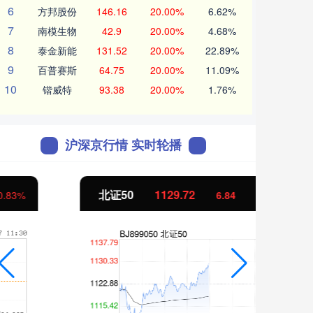
6
方邦股份
146.16
20.00%
6.62%
7
南模生物
42.9
20.00%
4.68%
8
泰金新能
131.52
20.00%
22.89%
9
百普赛斯
64.75
20.00%
11.09%
10
锴威特
93.38
20.00%
1.76%
沪深京行情 实时轮播
北证50
1129.72
创业
6.84
0.61%