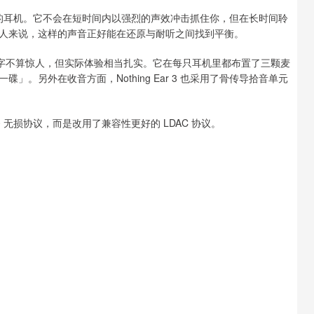
听越顺耳的耳机。它不会在短时间内以强烈的声效冲击抓住你，但在长时间聆
人来说，这样的声音正好能在还原与耐听之间找到平衡。
，虽然数字不算惊人，但实际体验相当扎实。它在每只耳机里都布置了三颗麦
。另外在收音方面，Nothing Ear 3 也采用了骨传导拾音单元
 5.0 无损协议，而是改用了兼容性更好的 LDAC 协议。