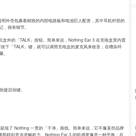
别不大：透明外壳包裹着精致的内部电路板和电池巨人配资，其中耳机杆部的
品标记，很有细节。
机盒外的「TALK」按钮。简单来说，Nothing Ear 3 在充电盒里内置
」。只要按下「TALK」键，就可以调用充电盒的麦克风来收音；在嘈杂环
量。
助手的快捷启动键。
。
声音风格延续了 Nothing 一贯的「干净」路线。简单来说，它不像某些品牌
那样刻意追求解析力。Nothing Ear 3 的听感更像是一种平衡：在