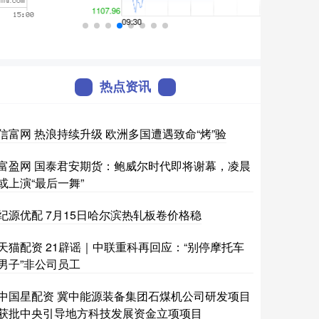
热点资讯
信富网 热浪持续升级 欧洲多国遭遇致命“烤”验
富盈网 国泰君安期货：鲍威尔时代即将谢幕，凌晨
或上演“最后一舞”
纪源优配 7月15日哈尔滨热轧板卷价格稳
天猫配资 21辟谣｜中联重科再回应：“别停摩托车
男子”非公司员工
中国星配资 冀中能源装备集团石煤机公司研发项目
获批中央引导地方科技发展资金立项项目