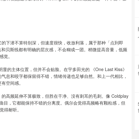
中一档。它的下潜不算特别深，但速度很快，收放利落，属于那种「点到即
rs》 时，鼓点和贝斯线都有明确的层次感，不会糊成一团。稍微提高音量，低频
感觉。
据明显的主体位置，但并不会贴脸。在宇多田光的 《One Last Kiss》
，细节处的气息和咬字都保留得不错，情绪传递也足够自然。和上一代相比，
、更有空间感。
 3 的高频延伸不算极致，但胜在干净、没有刺耳的毛刺。像 Coldplay
曲目，它都能保持不错的分离度。偶尔会觉得高频略有颗粒感，但
而觉得耐听。