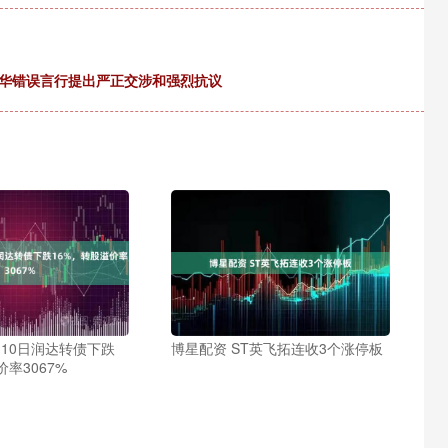
涉华错误言行提出严正交涉和强烈抗议
月10日润达转债下跌
博星配资 ST英飞拓连收3个涨停板
价率3067%