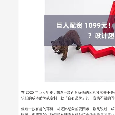
深证成指
14295.08
6
0.49%
184.96
1.
在 2025 年巨人配资，想造一款声音好听的耳机其实并
较低的成本贴牌或定制一款「自有品牌」的、音质不错的耳
但造一款有趣的耳机，却远比想象的要困难。刚刚说过，成
问题。但成熟的供应链也意味着耳机品类正处于高度同质化的