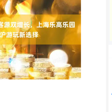
北证50
1122.88
%
3.42
0.30%