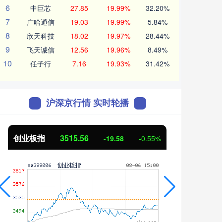
6
中巨芯
27.85
19.99%
32.20%
7
广哈通信
19.03
19.99%
5.84%
8
欣天科技
18.02
19.97%
28.44%
9
飞天诚信
12.56
19.96%
8.49%
10
任子行
7.16
19.93%
31.42%
沪深京行情 实时轮播
创业板指
3515.56
基金
-19.58
-0.55%