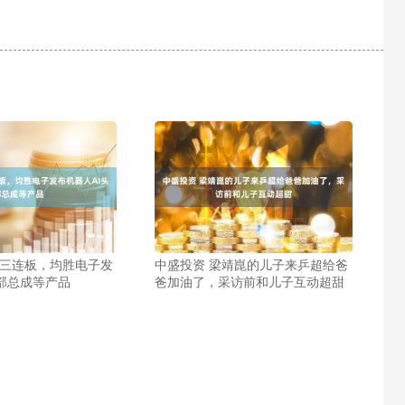
价三连板，均胜电子发
中盛投资 梁靖崑的儿子来乒超给爸
头部总成等产品
爸加油了，采访前和儿子互动超甜