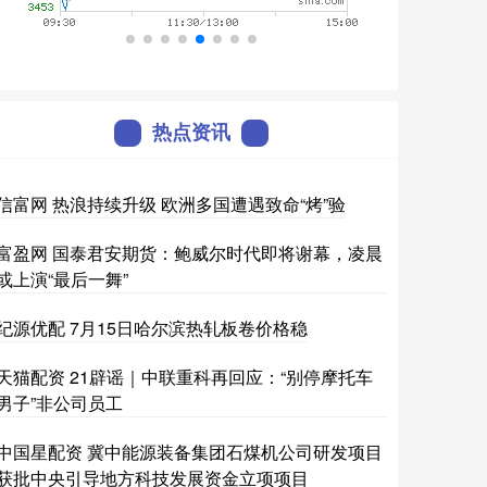
热点资讯
信富网 热浪持续升级 欧洲多国遭遇致命“烤”验
富盈网 国泰君安期货：鲍威尔时代即将谢幕，凌晨
或上演“最后一舞”
纪源优配 7月15日哈尔滨热轧板卷价格稳
天猫配资 21辟谣｜中联重科再回应：“别停摩托车
男子”非公司员工
中国星配资 冀中能源装备集团石煤机公司研发项目
获批中央引导地方科技发展资金立项项目