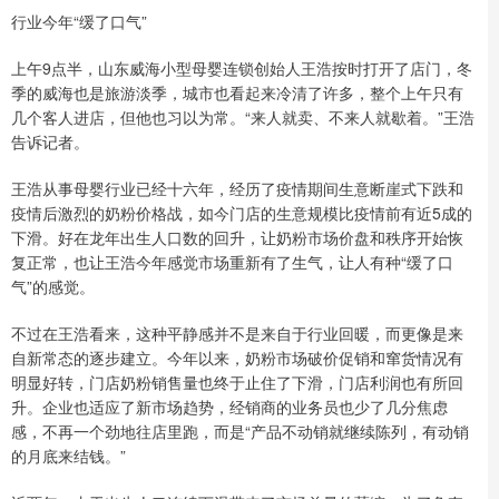
行业今年“缓了口气”
上午9点半，山东威海小型母婴连锁创始人王浩按时打开了店门，冬
季的威海也是旅游淡季，城市也看起来冷清了许多，整个上午只有
几个客人进店，但他也习以为常。“来人就卖、不来人就歇着。”王浩
告诉记者。
王浩从事母婴行业已经十六年，经历了疫情期间生意断崖式下跌和
疫情后激烈的奶粉价格战，如今门店的生意规模比疫情前有近5成的
下滑。好在龙年出生人口数的回升，让奶粉市场价盘和秩序开始恢
复正常，也让王浩今年感觉市场重新有了生气，让人有种“缓了口
气”的感觉。
不过在王浩看来，这种平静感并不是来自于行业回暖，而更像是来
自新常态的逐步建立。今年以来，奶粉市场破价促销和窜货情况有
明显好转，门店奶粉销售量也终于止住了下滑，门店利润也有所回
升。企业也适应了新市场趋势，经销商的业务员也少了几分焦虑
感，不再一个劲地往店里跑，而是“产品不动销就继续陈列，有动销
的月底来结钱。”