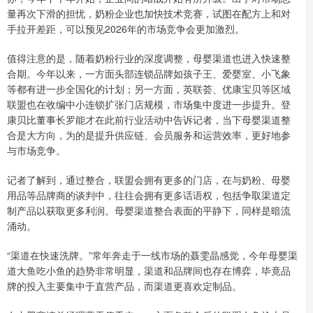
量再次下滑的担忧，奶粉企业也加快技术竞赛，试图在配方上和对
手拉开差距，可以预见2026年的市场竞争会更加激烈。
值得注意的是，随着奶粉行业的深度调整，母婴渠道也进入快速整
合期。今年以来，一方面头部连锁品牌如孩子王、爱婴室、小飞象
等都有进一步全国化的计划；另一方面，英联荟、优康宝贝等区域
联盟也在收编中小连锁扩张门店规模，市场集中度进一步提升。登
康贝比董事长罗能才在此前行业活动中告诉记者，当下母婴渠道整
合是大方向，为的是提升供应链、会员服务和运营效率，更好地参
与市场竞争。
记者了解到，通过整合，联盟会拥有更多的门店，在与奶粉、母婴
用品等品牌商的谈判中，往往会拥有更多话语权，包括争取渠道定
制产品以获取更多利润。母婴渠道整合表面的平静下，同样是暗流
涌动。
“渠道在快速洗牌。”常年奔走于一线市场的聂雯晶感觉，今年母婴渠
道大鱼吃小鱼的趋势非常明显，渠道和品牌间也存在博弈，毕竟品
牌的投入主要集中于直营产品，而渠道更喜欢定制品。