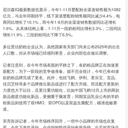
尼尔森IQ最新数据也显示，今年1-11月婴配粉全渠道销售额为1082
亿元，与去年同期持平，线下渠道婴配粉销售额同比减少4.4%，电
商同比增长了10.1%，而今年1-8月的全渠道销售数据同比还增长
1.6%。从具体结构上看，1-11月一段奶粉同比增长3.3%，二段同比
增长11.9%，三段奶粉同比下降了6.5%。
多位受访奶粉企业认为，虽然国家有关部门尚未公布2025年的出生
人口数，但从市场端已经感到寒意，企业内部也在做出调整。
记者注意到，在今年市场表面的平静之下，各奶粉品牌正在加速更
新配方，为下一阶段的竞争做准备。据不完全统计，今年已有40多
款奶粉品牌完成了更名。此外，包括飞鹤、伊利、君乐宝、宜品、
佳贝艾特等多个品牌推出新品或进行了配方升级。而且配方更新的
力度也大于以往，且更注重功能化，比如中国飞鹤12月上市的两款
新品都是功能化新品，更侧重于脑发育；同期宜品乳业公布的羊奶
粉新品则使用了双HMO、双OPO以及双益生菌配方，瞄准低敏赛
道。
宋亮告诉记者，今年市场秩序回升，一些中小品牌的市场也在复
苏，今年下半年开始，企业间的暗战开始有所升级。出于对市场总