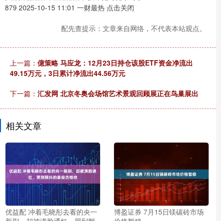
879 2025-10-15 11:01 一财最热 点击关闭
配先查提示：文章来自网络，不代表本站观点。
上一篇：
億策略 马应龙：12月23日持仓该股ETF资金净流出
49.15万元，3日累计净流出44.56万元
下一篇：
汇发网 北京冬奥会场馆艺术景观回顾展正在鸟巢展出
相关文章
优益配 冲着毛晓彤去看的央一
博盈证券 7月15日镁碳砖市场
新剧，却被满脸通红、哭到颤
价格暂稳