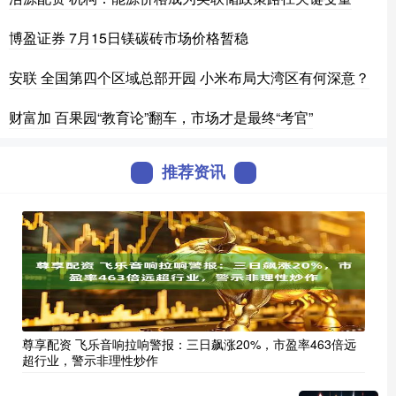
博盈证券 7月15日镁碳砖市场价格暂稳
安联 全国第四个区域总部开园 小米布局大湾区有何深意？
财富加 百果园“教育论”翻车，市场才是最终“考官”
推荐资讯
尊享配资 飞乐音响拉响警报：三日飙涨20%，市盈率463倍远
超行业，警示非理性炒作