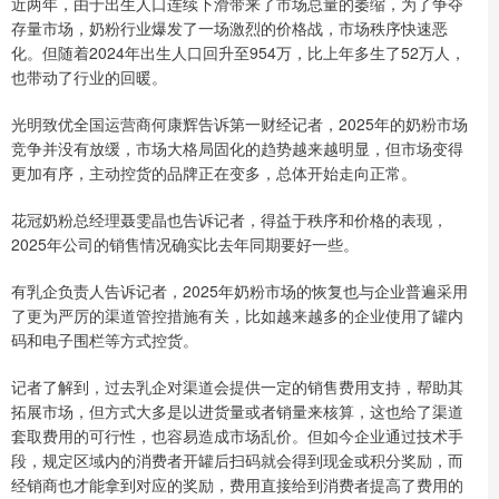
近两年，由于出生人口连续下滑带来了市场总量的萎缩，为了争夺
存量市场，奶粉行业爆发了一场激烈的价格战，市场秩序快速恶
化。但随着2024年出生人口回升至954万，比上年多生了52万人，
也带动了行业的回暖。
光明致优全国运营商何康辉告诉第一财经记者，2025年的奶粉市场
竞争并没有放缓，市场大格局固化的趋势越来越明显，但市场变得
更加有序，主动控货的品牌正在变多，总体开始走向正常。
花冠奶粉总经理聂雯晶也告诉记者，得益于秩序和价格的表现，
2025年公司的销售情况确实比去年同期要好一些。
有乳企负责人告诉记者，2025年奶粉市场的恢复也与企业普遍采用
了更为严厉的渠道管控措施有关，比如越来越多的企业使用了罐内
码和电子围栏等方式控货。
记者了解到，过去乳企对渠道会提供一定的销售费用支持，帮助其
拓展市场，但方式大多是以进货量或者销量来核算，这也给了渠道
套取费用的可行性，也容易造成市场乱价。但如今企业通过技术手
段，规定区域内的消费者开罐后扫码就会得到现金或积分奖励，而
经销商也才能拿到对应的奖励，费用直接给到消费者提高了费用的