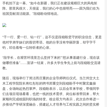
手机拍下这一幕。“如今在新疆，我们正在建设规模巨大的风电矩
阵。那里风很大，天很蓝，我们的心中也很明亮——因为我们在为
祖国贡献清洁能源。”段稳盼动情地说。
“干一行、爱一行、钻一行”，这不仅是段稳盼坚守的职业信念，更是
他对学弟学妹们的殷切寄语。他的分享没有华丽辞藻，却字字千
钧，叩击着每一位聆听者的心扉。
“段学长，在艰苦环境里怎么坚持下来的”“想从事基建行业，现在该
做哪些准备”……宣讲一结束，许多大学生争先上前与段稳盼交流请
教。
随后，现场举行了简洁而庄重的企业导师聘任仪式。当兰州交大土
木工程学院院长将红彤彤的聘书郑重交到段稳盼手中时聚宏鑫操
盘，全场响起热烈掌声。段稳盼表示，以后会常来学校，带领同学
们去项目现场看看，也把一线的技术需求、岗位标准带回来，帮大
家顺利完成校园到职场的转变。校企双方均表示，此次合作将进一
步推动产学研深度融合，搭建起人才培养与工程实践之间的坚实桥