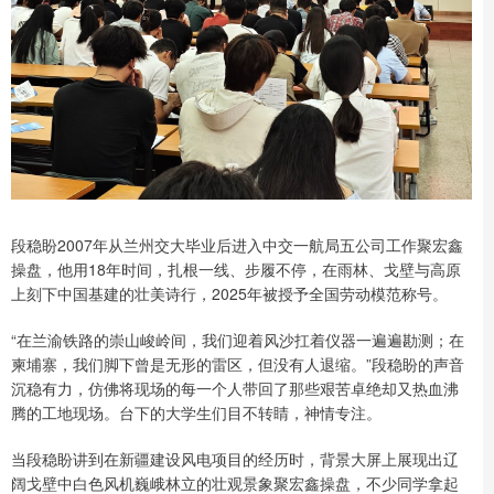
段稳盼2007年从兰州交大毕业后进入中交一航局五公司工作聚宏鑫
操盘，他用18年时间，扎根一线、步履不停，在雨林、戈壁与高原
上刻下中国基建的壮美诗行，2025年被授予全国劳动模范称号。
“在兰渝铁路的崇山峻岭间，我们迎着风沙扛着仪器一遍遍勘测；在
柬埔寨，我们脚下曾是无形的雷区，但没有人退缩。”段稳盼的声音
沉稳有力，仿佛将现场的每一个人带回了那些艰苦卓绝却又热血沸
腾的工地现场。台下的大学生们目不转睛，神情专注。
当段稳盼讲到在新疆建设风电项目的经历时，背景大屏上展现出辽
阔戈壁中白色风机巍峨林立的壮观景象聚宏鑫操盘，不少同学拿起