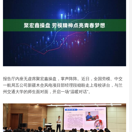
报告厅内座无虚席聚宏鑫操盘，掌声阵阵。近日，全国劳模、中交
一航局五公司新疆木垒风电项目部经理段稳盼走上母校讲台，与兰
州交通大学的师生面对面，开启一场“温暖对话”。