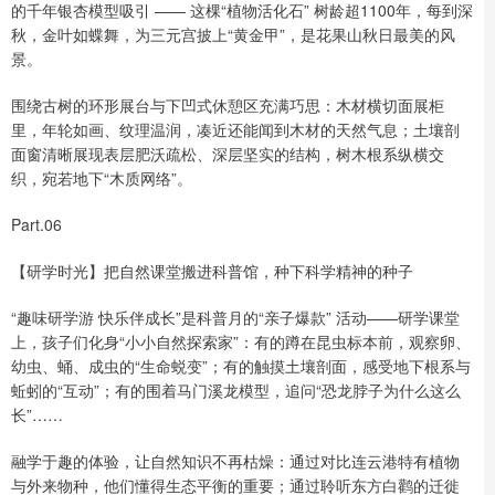
的千年银杏模型吸引 —— 这棵“植物活化石” 树龄超1100年，每到深
秋，金叶如蝶舞，为三元宫披上“黄金甲”，是花果山秋日最美的风
景。
围绕古树的环形展台与下凹式休憩区充满巧思：木材横切面展柜
里，年轮如画、纹理温润，凑近还能闻到木材的天然气息；土壤剖
面窗清晰展现表层肥沃疏松、深层坚实的结构，树木根系纵横交
织，宛若地下“木质网络”。
Part.06
【研学时光】把自然课堂搬进科普馆，种下科学精神的种子
“趣味研学游 快乐伴成长”是科普月的“亲子爆款” 活动——研学课堂
上，孩子们化身“小小自然探索家”：有的蹲在昆虫标本前，观察卵、
幼虫、蛹、成虫的“生命蜕变”；有的触摸土壤剖面，感受地下根系与
蚯蚓的“互动”；有的围着马门溪龙模型，追问“恐龙脖子为什么这么
长”……
融学于趣的体验，让自然知识不再枯燥：通过对比连云港特有植物
与外来物种，他们懂得生态平衡的重要；通过聆听东方白鹳的迁徙