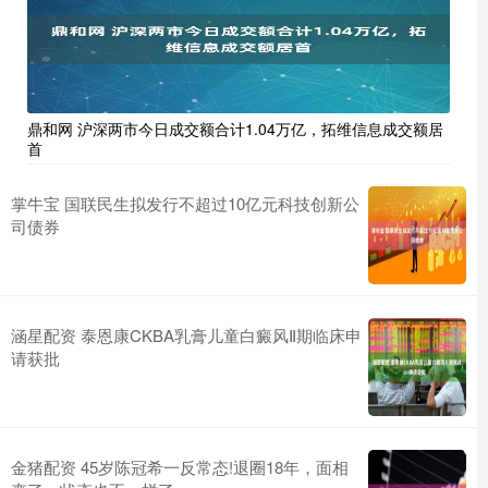
鼎和网 沪深两市今日成交额合计1.04万亿，拓维信息成交额居
首
掌牛宝 国联民生拟发行不超过10亿元科技创新公
司债券
涵星配资 泰恩康CKBA乳膏儿童白癜风Ⅱ期临床申
请获批
金猪配资 45岁陈冠希一反常态!退圈18年，面相