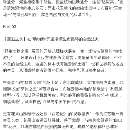
释盐分、聚盐植物集中储盐、拒盐植物阻断盐分，这些“适应高手”正
是滨海湿地的生态基石；而市花玉兰花的微缩场景中，八百年“玉兰
花王”与绿孔雀相伴，寓意自然与文化的和谐共生。
Part.03
【邂逅生灵】在“动物游行”里读懂生命循环的自然法则
“野生动物来啦” 展区的开放式螺旋状展台，像一场浩浩荡荡的“动物
游行”——环形设计不仅方便多角度观赏，更象征着生命循环、生生
不息的自然法则。这里的标本既有连云港“土著”，也有世界其他地区
的生灵，从顶级捕食者到微小昆虫，完整呈现自然生命链。
中央展台的“猛兽天团”气场十足：东北虎威猛、孟加拉白虎素雅、非
洲狮尽显“草原之王”风范鼎合网，而连云港本地的“顶级猎手”豹猫虽
体型小巧，却以灵活机警著称；旁边盛开的蔷薇花暗合“心有猛虎，
细嗅蔷薇”，藏着自然“力量与柔美平衡”的巧思。
更有花果山猕猴专区还原《西游记》的“灵猴世界”：作为江苏唯一野
生灵长类，花果山猕猴四肢强健、善于攀爬，与南美松鼠猴的“白口
罩”花纹、非洲东非黑白疣猴的飘逸长尾、狒狒的魁梧体格形成对