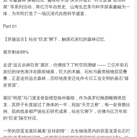
展” 等系列活动，将亿万年自然史、山海生态美与科学探索趣融为一
体，为市民打造了一场沉浸式自然科学盛宴。
Part.01
【穿越远古】站在“巨龙”脚下，触摸石炭纪的森林记忆
展开剩余88%
走进“远古丛林巨兽”展区，仿佛按下了时空回溯键 —— 三亿年前石
炭纪的绿色海洋在眼前铺展，巨大的木贼、石松与蕨类植物层层叠
叠，正是这些远古森林，历经地质变迁化作今日工业文明的基石“煤
炭资源”。
展区“明星”马门溪龙骨架模型格外吸睛，作为侏罗纪晚期蜥脚类恐
龙，其脖子长度超过了身体的一半，宛如“天空之桥”，每一处骨骼比
例、肌肉线条都严循化石研究成果，站在它脚下，仿佛与亿万年前
的“巨龙”隔空对话。
一旁的窃蛋龙展区藏着“反转剧情”：古生物场景内的窃蛋龙蛋化石打