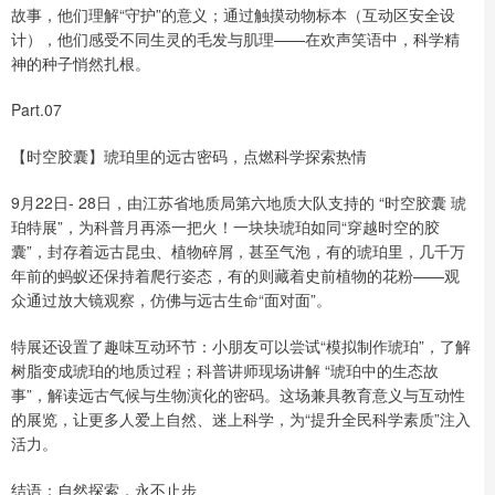
故事，他们理解“守护”的意义；通过触摸动物标本（互动区安全设
计），他们感受不同生灵的毛发与肌理——在欢声笑语中，科学精
神的种子悄然扎根。
Part.07
【时空胶囊】琥珀里的远古密码，点燃科学探索热情
9月22日- 28日，由江苏省地质局第六地质大队支持的 “时空胶囊 琥
珀特展”，为科普月再添一把火！一块块琥珀如同“穿越时空的胶
囊”，封存着远古昆虫、植物碎屑，甚至气泡，有的琥珀里，几千万
年前的蚂蚁还保持着爬行姿态，有的则藏着史前植物的花粉——观
众通过放大镜观察，仿佛与远古生命“面对面”。
特展还设置了趣味互动环节：小朋友可以尝试“模拟制作琥珀”，了解
树脂变成琥珀的地质过程；科普讲师现场讲解 “琥珀中的生态故
事”，解读远古气候与生物演化的密码。这场兼具教育意义与互动性
的展览，让更多人爱上自然、迷上科学，为“提升全民科学素质”注入
活力。
结语：自然探索，永不止步