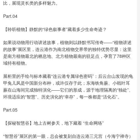
比，展现灵长类的多样魅力。
Part.04
【聆听植物】静默的“绿色叙事者”藏着多少生命奇迹？
如果说动物用行动讲述故事，植物则以静默书写传奇——“植物讲述
的故事”展区里，连云港作为南北植物交界带的独特优势尽显：这里
是南方植物最北的栖息地、北方植物最南的驻足点，孕育了78种区
域特有植物。
展柜里的手绘与标本藏着“连云港专属绿色密码”：后云台山发现的龟
甲兔儿风是中国新分布种，或许仅存于此；东海铁角蕨、小戟叶耳
蕨在山海间完成独特演化——它们的形成，源于地理隔离的“独处”、
环境适应的“智慧”、历史演化的“幸存”，每一株都是“活化石”。
Part.05
【探秘智慧谷】地上古树参天，地下藏着 “生命网络”
“智慧谷”展区的第一眼，总会被复刻自连云港三元宫（今海宁禅寺）