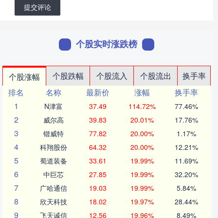
提交评论
个股实时涨跌榜
个股跌幅
个股流入
个股流出
换手率
个股涨幅
排名
名称
最新价
涨幅
换手率
1
N津富
37.49
114.72%
77.46%
2
威尔高
39.83
20.01%
17.76%
3
锴威特
77.82
20.00%
1.17%
4
科翔股份
64.32
20.00%
12.21%
5
蜀道装备
33.61
19.99%
11.69%
6
中巨芯
27.85
19.99%
32.20%
7
广哈通信
19.03
19.99%
5.84%
8
欣天科技
18.02
19.97%
28.44%
9
飞天诚信
12.56
19.96%
8.49%