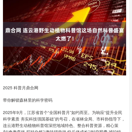
2025 科普月鼎合网
带你解锁森林里的科学密码
2025年9月，江苏省首个“全国科普月”如约而至。为响应“提升全民
科学素质 夯实科技强国基础”的号召，在省林业局、市科协指导下，
连云港野生动植物科普馆深挖地域特色、整合科普资源，精心策
划“奇趣森林 探秘自然”“趣味研学游 快乐伴成长”“时空胶囊 琥珀特