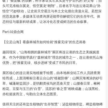
破了“偷蛋贼”的误解，科学家证实它其实是守护后代的“好父母”；抬
头可见准格尔翼龙、悟空翼龙“翱翔”，后者名字与连云港花果山“孙
悟空”巧妙联动，让史前天空霸主与本土文化撞出浪漫火花。若想深
挖恐龙故事，多媒体互动查询屏还能带你解锁它们的生存年代、体
态特征与最新科研成果，让冰冷化石变成鲜活的生命叙事。
Part.02鼎合网
【立足山海】看森林城市如何绘就“推窗见绿”的生态画卷
越回现实，“山海相拥的森林城市”展区将连云港的生态之美娓娓道
来。作为中国较早践行“森林城市”理念的城市之一，连云港依托山海
优势，把“推窗见绿、移步进林”变成了市民的日常。
展区核心的连云港实地植被手绘图，由本地林业站工作人员踏查测
绘而成，上面清晰标注着云台山的“植被阶梯”：山脚滨海滩涂的砂引
草、碱蓬耐盐固沙，是鸻鹬类候鸟的觅食天堂；山腰春日里，楸树
粉花、豆梨与玉兰的“白雪”、流苏的“春之雪”相映成趣；山顶黑松、
赤松挺拔而立，勾勒出立体生态图景。
值得关注的还有盐生植物的“生存智慧”：泌盐植物排盐、稀盐植物稀