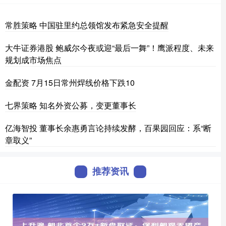
常胜策略 中国驻里约总领馆发布紧急安全提醒
大牛证券港股 鲍威尔今夜或迎“最后一舞”！鹰派程度、未来
规划成市场焦点
金配资 7月15日常州焊线价格下跌10
七界策略 知名外资公募，变更董事长
亿海智投 董事长余惠勇言论持续发酵，百果园回应：系“断
章取义”
推荐资讯