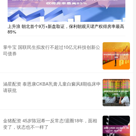
上升浪 朝北首个9万+新盘取证，保利朝观天珺产权得房率最高
85%
掌牛宝 国联民生拟发行不超过10亿元科技创新公
司债券
涵星配资 泰恩康CKBA乳膏儿童白癜风Ⅱ期临床申
请获批
金猪配资 45岁陈冠希一反常态!退圈18年，面相
变了，状态也不一样了