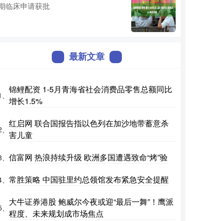
期临床申请获批
最新文章
锦鲤配资 1-5月青海省社会消费品零售总额同比
1、
增长1.5%
红启网 联合国报告指以色列在加沙地带蓄意杀
2、
害儿童
信富网 热浪持续升级 欧洲多国遭遇致命“烤”验
3、
常胜策略 中国驻里约总领馆发布紧急安全提醒
4、
大牛证券港股 鲍威尔今夜或迎“最后一舞”！鹰派
5、
程度、未来规划成市场焦点