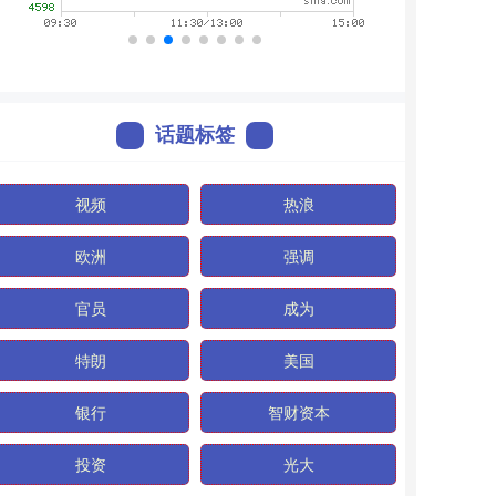
话题标签
视频
热浪
欧洲
强调
官员
成为
特朗
美国
银行
智财资本
投资
光大