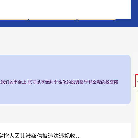
配先查平台
线上股票配资网站
香港配资炒股
/在我们的平台上,您可以享受到个性化的投资指导和全程的投资陪
富深所 永泰能源：实控人因其涉嫌信披违法违规收到立案告知书