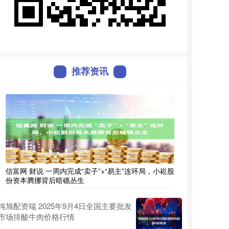
推荐资讯
信富网 财说 一周内完成“卖子”+“易主”连环局，小崧股
份资本腾挪背后暗礁丛生
纯旭配资端 2025年9月4日全国主要批发
市场排酸牛肉价格行情