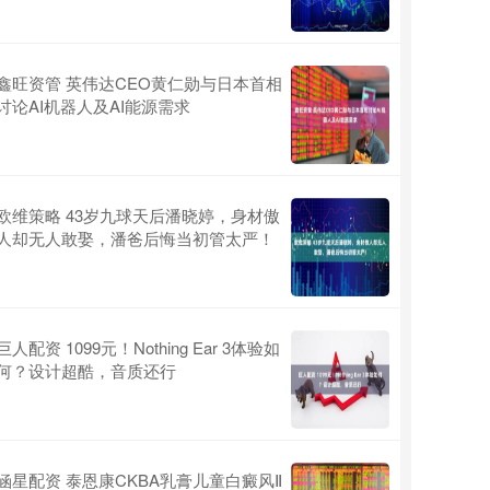
鑫旺资管 英伟达CEO黄仁勋与日本首相
讨论AI机器人及AI能源需求
欧维策略 43岁九球天后潘晓婷，身材傲
人却无人敢娶，潘爸后悔当初管太严！
巨人配资 1099元！Nothing Ear 3体验如
何？设计超酷，音质还行
涵星配资 泰恩康CKBA乳膏儿童白癜风Ⅱ