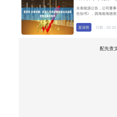
永泰能源公告，公司董事
告知书》，因海南海德资
会....
富深所
日期：02-22
配先查
深证成指
14311.01
39.68
1.02%
200.89