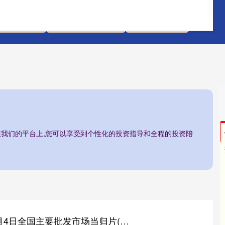
配先查平台
线上股票配资网站
香港配资炒股
/在我们的平台上,您可以享受到个性化的投资指导和全程的投资陪
国融汇通 2025年9月4日全国主要批发市场当归片(片形大、片形好、没有掺入股子片的)价格行情