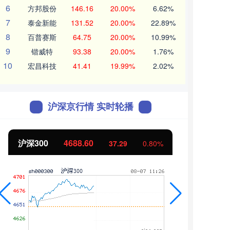
6
方邦股份
146.16
20.00%
6.62%
7
泰金新能
131.52
20.00%
22.89%
8
百普赛斯
64.75
20.00%
10.99%
9
锴威特
93.38
20.00%
1.76%
10
宏昌科技
41.41
19.99%
2.02%
沪深京行情 实时轮播
沪深300
4688.60
北证
37.29
0.80%