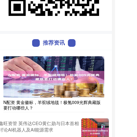
推荐资讯
N配资 黄金徽标，羊驼绒地毯！极氪009光辉典藏版
要打动哪些人？
鑫旺资管 英伟达CEO黄仁勋与日本首相
讨论AI机器人及AI能源需求