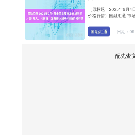
（原标题：2025年9月
价格行情）国融汇通 市场 
国融汇通
日期：09-
配先查
上证指数
3918.28
0
1.19%
17.93
0.46