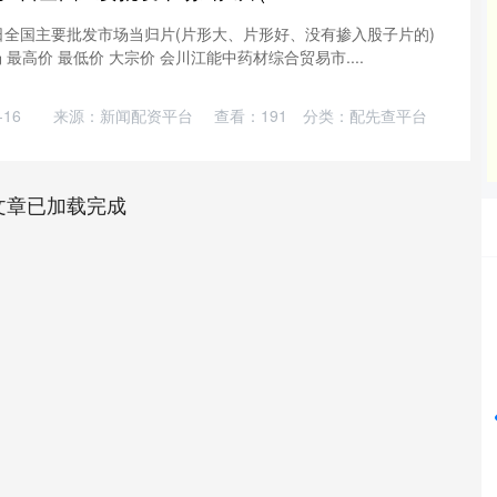
4日全国主要批发市场当归片(片形大、片形好、没有掺入股子片的)
最高价 最低价 大宗价 会川江能中药材综合贸易市....
16
来源：新闻配资平台
查看：
191
分类：
配先查平台
文章已加载完成
深证成指
14282.23
%
172.11
1.22%