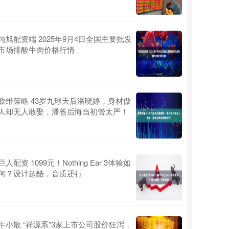
纯旭配资端 2025年9月4日全国主要批发
市场排酸牛肉价格行情
欧维策略 43岁九球天后潘晓婷，身材傲
人却无人敢娶，潘爸后悔当初管太严！
巨人配资 1099元！Nothing Ear 3体验如
何？设计超酷，音质还行
牛小散 “祥源系”3家上市公司股价狂泻，