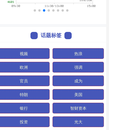
话题标签
视频
热浪
欧洲
强调
官员
成为
特朗
美国
银行
智财资本
投资
光大