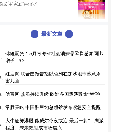
俞发祥“家底”再缩水
最新文章
锦鲤配资 1-5月青海省社会消费品零售总额同比
1、
增长1.5%
红启网 联合国报告指以色列在加沙地带蓄意杀
2、
害儿童
信富网 热浪持续升级 欧洲多国遭遇致命“烤”验
3、
常胜策略 中国驻里约总领馆发布紧急安全提醒
4、
大牛证券港股 鲍威尔今夜或迎“最后一舞”！鹰派
5、
程度、未来规划成市场焦点