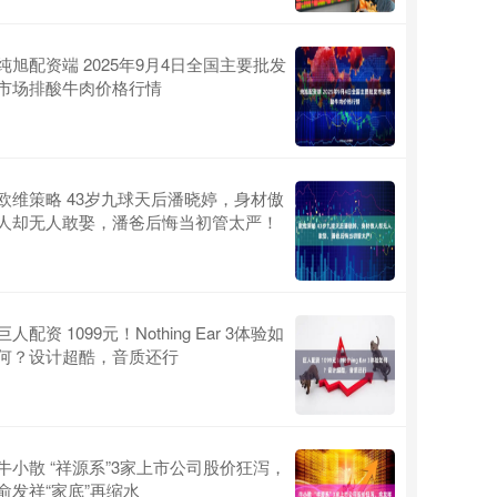
纯旭配资端 2025年9月4日全国主要批发
市场排酸牛肉价格行情
欧维策略 43岁九球天后潘晓婷，身材傲
人却无人敢娶，潘爸后悔当初管太严！
巨人配资 1099元！Nothing Ear 3体验如
何？设计超酷，音质还行
牛小散 “祥源系”3家上市公司股价狂泻，
俞发祥“家底”再缩水