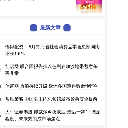
最新文章
锦鲤配资 1-5月青海省社会消费品零售总额同比
1、
增长1.5%
红启网 联合国报告指以色列在加沙地带蓄意杀
2、
害儿童
信富网 热浪持续升级 欧洲多国遭遇致命“烤”验
3、
常胜策略 中国驻里约总领馆发布紧急安全提醒
4、
大牛证券港股 鲍威尔今夜或迎“最后一舞”！鹰派
5、
程度、未来规划成市场焦点