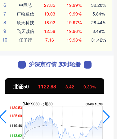
6
中巨芯
27.85
19.99%
32.20%
7
广哈通信
19.03
19.99%
5.84%
8
欣天科技
18.02
19.97%
28.44%
9
飞天诚信
12.56
19.96%
8.49%
10
任子行
7.16
19.93%
31.42%
沪深京行情 实时轮播
北证50
1122.88
创业
3.42
0.30%