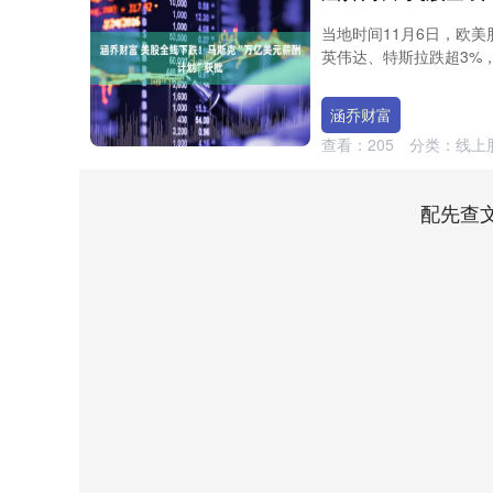
当地时间11月6日，欧
英伟达、特斯拉跌超3%，
涵乔财富
查看：
205
分类：
线上
配先查
深证成指
14110.12
2
0.57%
-34.08
-0.