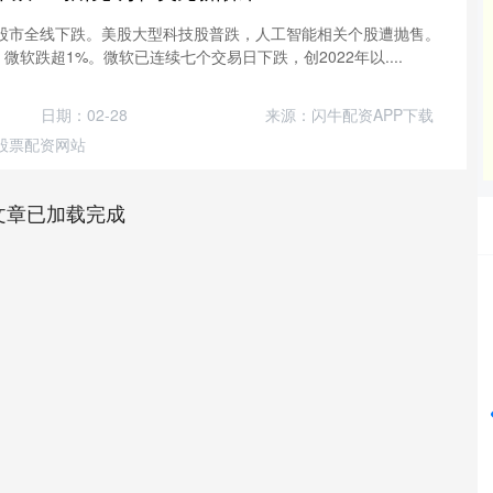
美股市全线下跌。美股大型科技股普跌，人工智能相关个股遭抛售。
微软跌超1%。微软已连续七个交易日下跌，创2022年以....
日期：02-28
来源：闪牛配资APP下载
股票配资网站
文章已加载完成
沪深300
4651.31
24%
-6.85
-0.15%