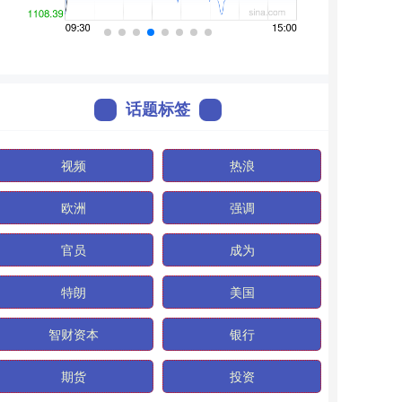
话题标签
视频
热浪
欧洲
强调
官员
成为
特朗
美国
智财资本
银行
期货
投资