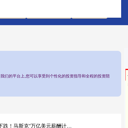
配先查平台
线上股票配资网站
香港配资炒股
/在我们的平台上,您可以享受到个性化的投资指导和全程的投资陪
涵乔财富 美股全线下跌！马斯克“万亿美元薪酬计划”获批