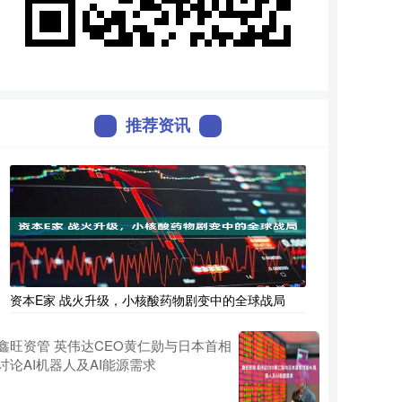
推荐资讯
资本E家 战火升级，小核酸药物剧变中的全球战局
鑫旺资管 英伟达CEO黄仁勋与日本首相
讨论AI机器人及AI能源需求