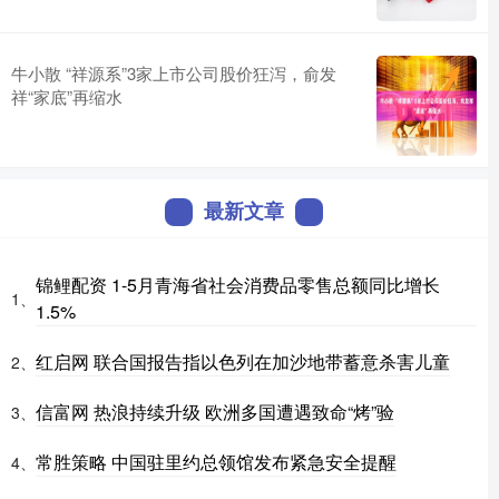
牛小散 “祥源系”3家上市公司股价狂泻，俞发
祥“家底”再缩水
最新文章
锦鲤配资 1-5月青海省社会消费品零售总额同比增长
1、
1.5%
红启网 联合国报告指以色列在加沙地带蓄意杀害儿童
2、
信富网 热浪持续升级 欧洲多国遭遇致命“烤”验
3、
常胜策略 中国驻里约总领馆发布紧急安全提醒
4、