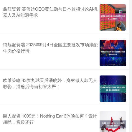
鑫旺资管 英伟达CEO黄仁勋与日本首相讨论AI机
器人及AI能源需求
纯旭配资端 2025年9月4日全国主要批发市场排酸
牛肉价格行情
欧维策略 43岁九球天后潘晓婷，身材傲人却无人
敢娶，潘爸后悔当初管太严！
巨人配资 1099元！Nothing Ear 3体验如何？设计
超酷，音质还行