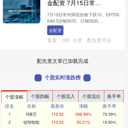
金配资 7月15日常州焊线价格下跌10
7月15日常州焊线价格下跌10，ER70S-
6Φ6.5沙钢3570、日钢3520....
金配资
查看：
185
分类：
配先查平台
配先查文章已加载完成
个股实时涨跌榜
个股跌幅
个股流入
个股流出
换手率
个股涨幅
排名
名称
最新价
涨幅
换手率
1
N展芯
116.52
396.89%
79.39%
2
锐翔智能
110.02
20.21%
16.80%