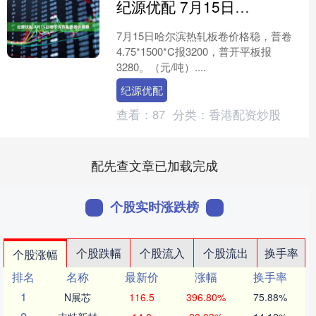
纪源优配 7月15日哈尔滨热轧板卷价格稳
7月15日哈尔滨热轧板卷价格稳，普卷
4.75*1500*C报3200，普开平板报
3280。（元/吨）....
纪源优配
查看：
87
分类：
香港配资炒股
配先查文章已加载完成
个股实时涨跌榜
个股跌幅
个股流入
个股流出
换手率
个股涨幅
排名
名称
最新价
涨幅
换手率
1
N展芯
116.5
396.80%
75.88%