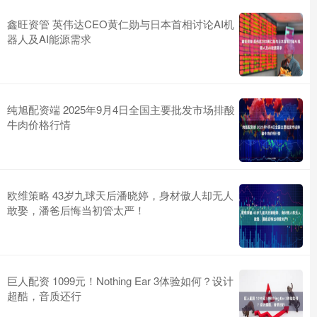
鑫旺资管 英伟达CEO黄仁勋与日本首相讨论AI机
器人及AI能源需求
纯旭配资端 2025年9月4日全国主要批发市场排酸
牛肉价格行情
欧维策略 43岁九球天后潘晓婷，身材傲人却无人
敢娶，潘爸后悔当初管太严！
巨人配资 1099元！Nothing Ear 3体验如何？设计
超酷，音质还行