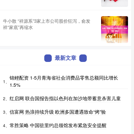
牛小散 “祥源系”3家上市公司股价狂泻，俞发
祥“家底”再缩水
最新文章
锦鲤配资 1-5月青海省社会消费品零售总额同比增长
1、
1.5%
红启网 联合国报告指以色列在加沙地带蓄意杀害儿童
2、
信富网 热浪持续升级 欧洲多国遭遇致命“烤”验
3、
常胜策略 中国驻里约总领馆发布紧急安全提醒
4、