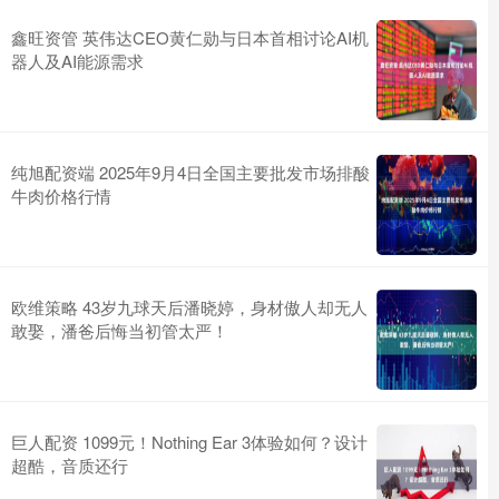
鑫旺资管 英伟达CEO黄仁勋与日本首相讨论AI机
器人及AI能源需求
纯旭配资端 2025年9月4日全国主要批发市场排酸
牛肉价格行情
欧维策略 43岁九球天后潘晓婷，身材傲人却无人
敢娶，潘爸后悔当初管太严！
巨人配资 1099元！Nothing Ear 3体验如何？设计
超酷，音质还行