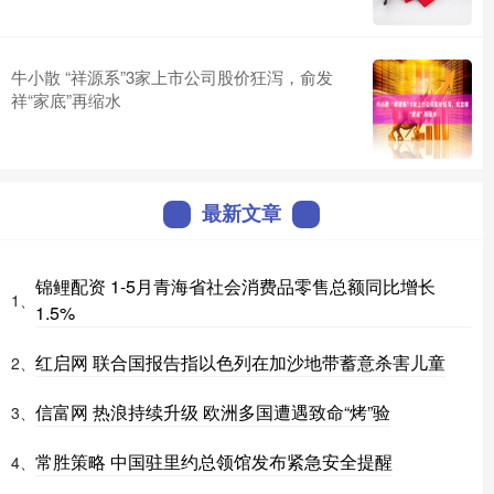
牛小散 “祥源系”3家上市公司股价狂泻，俞发
祥“家底”再缩水
最新文章
锦鲤配资 1-5月青海省社会消费品零售总额同比增长
1、
1.5%
红启网 联合国报告指以色列在加沙地带蓄意杀害儿童
2、
信富网 热浪持续升级 欧洲多国遭遇致命“烤”验
3、
常胜策略 中国驻里约总领馆发布紧急安全提醒
4、