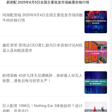
易资配 2025年6月5日全国主要批发市场板栗价格行情
纯旭配资端 2025年9月4日全国主要批发市场排酸
牛肉价格行情
鑫旺资管 英伟达CEO黄仁勋与日本首相讨论AI机
器人及AI能源需求
欧维策略 43岁九球天后潘晓婷，身材傲人却无人
敢娶，潘爸后悔当初管太严！
巨人配资 1099元！Nothing Ear 3体验如何？设计
超酷，音质还行