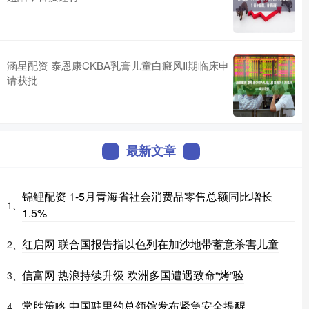
涵星配资 泰恩康CKBA乳膏儿童白癜风Ⅱ期临床申
请获批
最新文章
锦鲤配资 1-5月青海省社会消费品零售总额同比增长
1、
1.5%
红启网 联合国报告指以色列在加沙地带蓄意杀害儿童
2、
信富网 热浪持续升级 欧洲多国遭遇致命“烤”验
3、
常胜策略 中国驻里约总领馆发布紧急安全提醒
4、