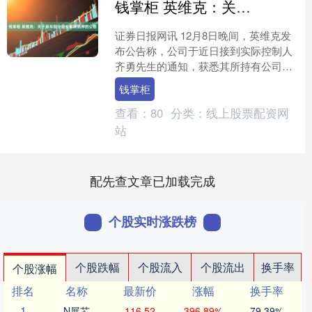
钱掌柜 英维克：关于股东部分股份解除质押的公告
证券日报网讯 12月8日晚间，英维克发
布公告称，公司于近日接到实际控制人
齐勇先生的通知，获悉其所持有公司的
部分股份办理解除质押业务，本次解除
钱掌柜
质押股份数量为4，5....
查看：
80
分类：
线上股票配资网
站
配先查文章已加载完成
个股实时涨跌榜
个股跌幅
个股流入
个股流出
换手率
个股涨幅
排名
名称
最新价
涨幅
换手率
1
N展芯
116.52
396.89%
79.39%