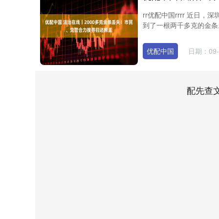
rr优配中国rrrr 近
到了一根两千多克的金条。
优配中国
日期：09-
配先查
深证成指
14110.12
2
0.57%
-34.08
-0.