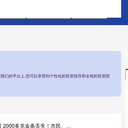
配先查平台
线上股票配资网站
香港配资炒股
/在我们的平台上,您可以享受到个性化的投资指导和全程的投资陪
优配中国 法治在线丨2000多克金条丢失！市民、交警合力搜寻归还原主