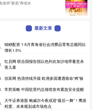
俞发祥“家底”再缩水
最新文章
锦鲤配资 1-5月青海省社会消费品零售总额同比
1、
增长1.5%
红启网 联合国报告指以色列在加沙地带蓄意杀
2、
害儿童
信富网 热浪持续升级 欧洲多国遭遇致命“烤”验
3、
常胜策略 中国驻里约总领馆发布紧急安全提醒
4、
大牛证券港股 鲍威尔今夜或迎“最后一舞”！鹰派
5、
程度、未来规划成市场焦点