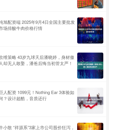
纯旭配资端 2025年9月4日全国主要批发
市场排酸牛肉价格行情
欧维策略 43岁九球天后潘晓婷，身材傲
人却无人敢娶，潘爸后悔当初管太严！
巨人配资 1099元！Nothing Ear 3体验如
何？设计超酷，音质还行
牛小散 “祥源系”3家上市公司股价狂泻，