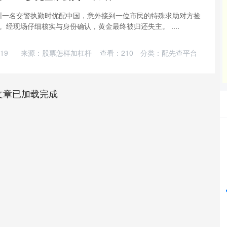
日，深圳一名交警执勤时优配中国，意外接到一位市民的特殊求助对方捡
经现场仔细核实与身份确认，黄金最终被归还失主。 ....
19
来源：股票怎样加杠杆
查看：
210
分类：
配先查平台
文章已加载完成
沪深300
4651.31
24%
-6.85
-0.15%