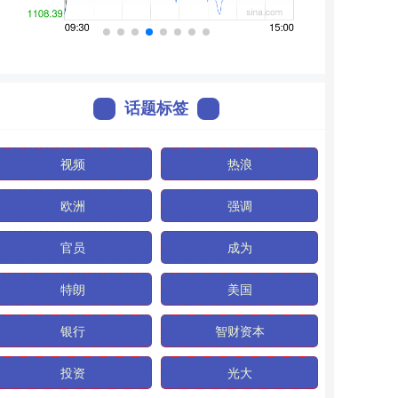
话题标签
视频
热浪
欧洲
强调
官员
成为
特朗
美国
银行
智财资本
投资
光大